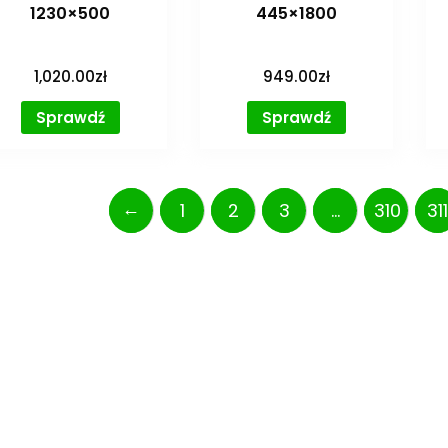
1230×500
445×1800
1,020.00
zł
949.00
zł
Sprawdź
Sprawdź
←
1
2
3
…
310
311