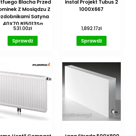
tfuego Blacha Przed
Instal Projekt Tubus 2
ominek Z Mosiądzu Z
1000X667
zdobnikami Satyna
40X70 B15013Sa
531.00
zł
1,892.17
zł
Sprawdź
Sprawdź