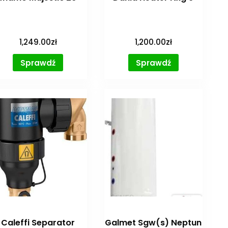
1,249.00
zł
1,200.00
zł
Sprawdź
Sprawdź
Caleffi Separator
Galmet Sgw(s) Neptun