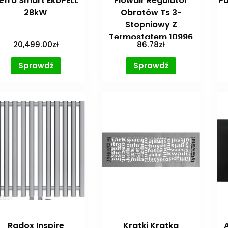
efro Smart EkoPELL
Flowair Regulator
Pu
28kW
Obrotów Ts 3-
Stopniowy Z
Termostatem 10996
20,499.00
zł
86.78
zł
Sprawdź
Sprawdź
Radox Inspire
Kratki Kratka