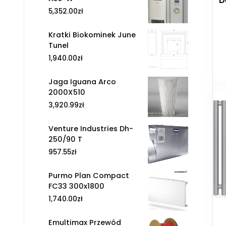
D
5,352.00
zł
Kratki Biokominek June
Tunel
1,940.00
zł
Jaga Iguana Arco
2000X510
3,920.99
zł
Venture Industries Dh-
250/90 T
957.55
zł
Purmo Plan Compact
FC33 300x1800
1,740.00
zł
Emultimax Przewód