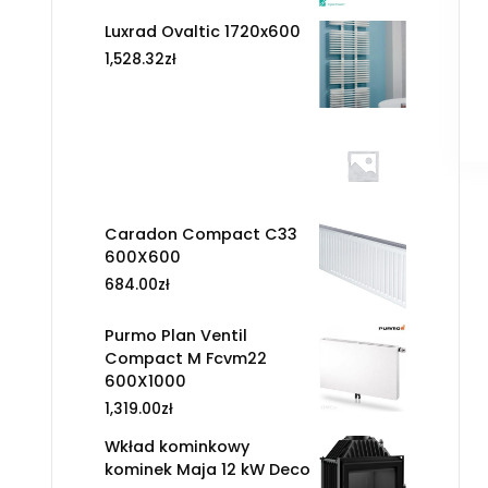
Luxrad Ovaltic 1720x600
1,528.32
zł
Caradon Compact C33
600X600
684.00
zł
Purmo Plan Ventil
Compact M Fcvm22
600X1000
1,319.00
zł
Wkład kominkowy
kominek Maja 12 kW Deco