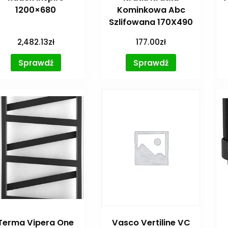
1200×680
Kominkowa Abc
Szlifowana 170X490
2,482.13
zł
177.00
zł
Sprawdź
Sprawdź
Terma Vipera One
Vasco Vertiline VC