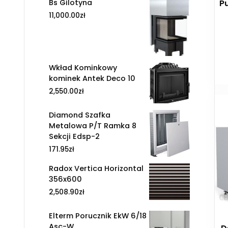
Bs Gilotyna
P
11,000.00
zł
Wkład Kominkowy
kominek Antek Deco 10
2,550.00
zł
Diamond Szafka
Metalowa P/T Ramka 8
Sekcji Edsp-2
171.95
zł
Radox Vertica Horizontal
356x600
2,508.90
zł
Elterm Porucznik EkW 6/18
Asc-W