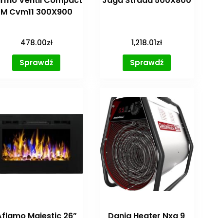
rmo Ventil Compact
Jaga Strada 500X800
M Cvm11 300X900
478.00
zł
1,218.01
zł
Sprawdź
Sprawdź
Aflamo Majestic 26”
Dania Heater Nxg 9