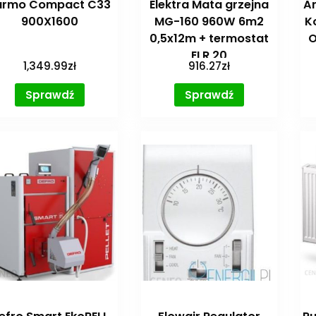
urmo Compact C33
Elektra Mata grzejna
Ar
900X1600
MG-160 960W 6m2
K
0,5x12m + termostat
O
ELR 20
1,349.99
zł
916.27
zł
Sprawdź
Sprawdź