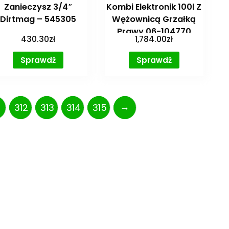
Zanieczysz 3/4″
Kombi Elektronik 100l Z
Dirtmag – 545305
Wężownicą Grzałką
Prawy 06-104770
430.30
zł
1,784.00
zł
Sprawdź
Sprawdź
→
312
313
314
315