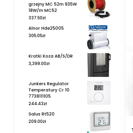
grzejny MC 52m 935W
18W/m MC52
337.50
zł
Alnor Hde25005
305.05
zł
Kratki Koza AB/S/DR
3,399.00
zł
Junkers Regulator
Temperatury Cr 10
7738111105
244.43
zł
Salus Rt520
209.00
zł