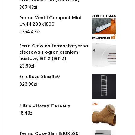
367.43
zł
Purmo Ventil Compact Mini
Cv44 200X1800
1,754.47
zł
Ferro Głowica termostatyczna
cieczowa z ograniczeniem
nastawy GT12 (GT12)
23.99
zł
Enix Revo 895x450
823.00
zł
Filtr siatkowy 1'' skośny
16.49
zł
Terma Case Slim 1810X520