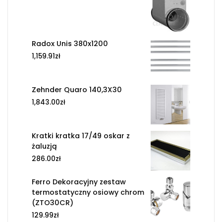
Radox Unis 380x1200
1,159.91
zł
Zehnder Quaro 140,3X30
1,843.00
zł
Kratki kratka 17/49 oskar z
żaluzją
286.00
zł
Ferro Dekoracyjny zestaw
termostatyczny osiowy chrom
(ZTO30CR)
129.99
zł