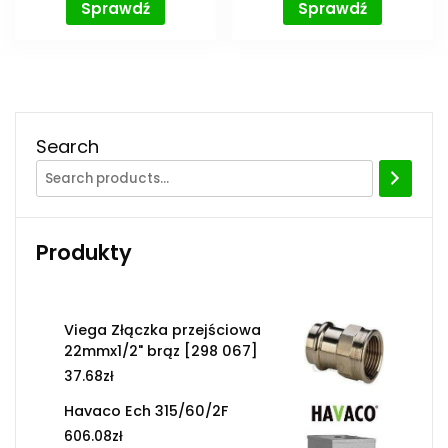
Sprawdź
Sprawdź
Search
Produkty
Viega Złączka przejściowa
22mmx1/2" brąz [298 067]
37.68
zł
Havaco Ech 315/60/2F
606.08
zł