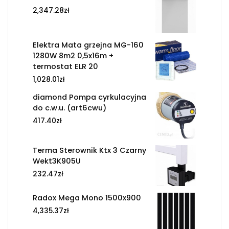
2,347.28
zł
Elektra Mata grzejna MG-160
1280W 8m2 0,5x16m +
termostat ELR 20
1,028.01
zł
diamond Pompa cyrkulacyjna
do c.w.u. (art6cwu)
417.40
zł
Terma Sterownik Ktx 3 Czarny
Wekt3K905U
232.47
zł
Radox Mega Mono 1500x900
4,335.37
zł