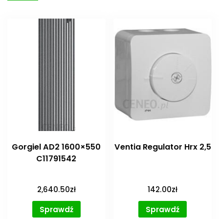
Gorgiel AD2 1600×550
Ventia Regulator Hrx 2,5
C11791542
2,640.50
zł
142.00
zł
Sprawdź
Sprawdź