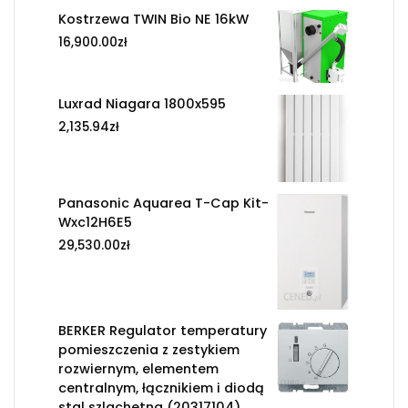
Kostrzewa TWIN Bio NE 16kW
16,900.00
zł
Luxrad Niagara 1800x595
2,135.94
zł
Panasonic Aquarea T-Cap Kit-
Wxc12H6E5
29,530.00
zł
BERKER Regulator temperatury
pomieszczenia z zestykiem
rozwiernym, elementem
centralnym, łącznikiem i diodą
stal szlachetna (20317104)