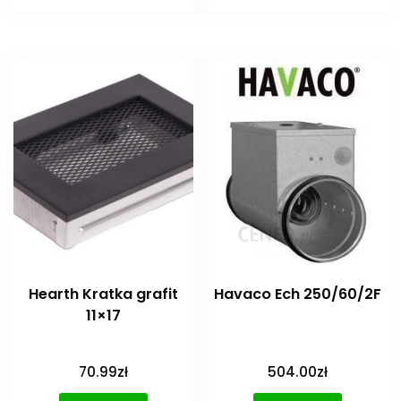
Hearth Kratka grafit
Havaco Ech 250/60/2F
11×17
70.99
zł
504.00
zł