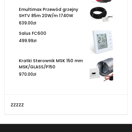
Emultimax Przewód grzejny
SHTV 85m 20W/m 1740W
639.00
zł
Salus FC600
499.99
zł
Kratki Sterownik MSK 150 mm
MSK/GLASS/P150
970.00
zł
zzzzz