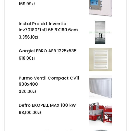
169.99
zł
Instal Projekt Inventio
Inv70180Efs11 65.6X180.6cm
3,356.10
zł
Gorgiel EBRO AEB 1225x535
618.00
zł
Purmo Ventil Compact CV11
900x400
320.00
zł
Defro EKOPELL MAX 100 kW
68,100.00
zł