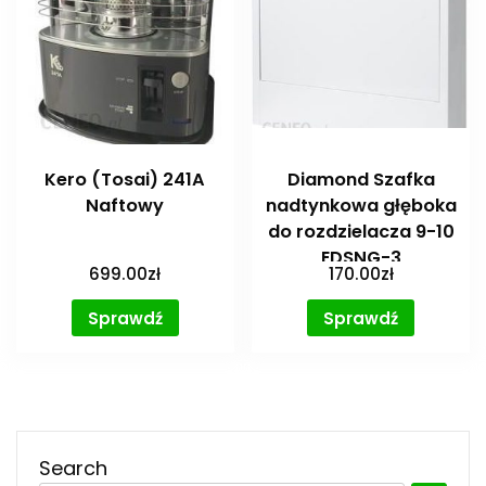
Kero (Tosai) 241A
Diamond Szafka
Naftowy
nadtynkowa głęboka
do rozdzielacza 9-10
EDSNG-3
699.00
zł
170.00
zł
Sprawdź
Sprawdź
Search