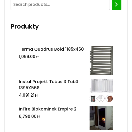
Produkty
Terma Quadrus Bold 1185x450
1,099.00
zł
Instal Projekt Tubus 3 Tub3
1395X568
4,091.21
zł
InFire Biokominek Empire 2
6,790.00
zł