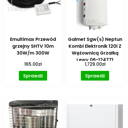
Emultimax Przewód
Galmet Sgw(s) Neptun
grzejny SHTV 10m
Kombi Elektronik 120l Z
30W/m 300W
Wężownicą Grzałką
Lewy 06-124771
165.00
zł
1,729.00
zł
Sprawdź
Sprawdź