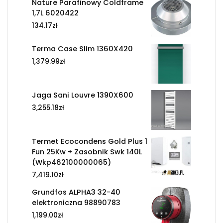
Nature Parafinowy Coldframe
1,7L 6020422
134.17
zł
Terma Case Slim 1360X420
1,379.99
zł
Jaga Sani Louvre 1390X600
3,255.18
zł
Termet Ecocondens Gold Plus 1
Fun 25Kw + Zasobnik Swk 140L
(Wkp462100000065)
7,419.10
zł
Grundfos ALPHA3 32-40
elektroniczna 98890783
1,199.00
zł