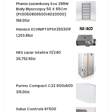
Phenix Łazienkowy Eco 299W
Biały Błyszczący 50 X 65Cm
(Pt005080650014020000)
158.00
zł
Havaco ECHNIPTXPSX250301F
1,203.86
zł
HKS Lazar Intefire 11/240
26,752.50
zł
Purmo Compact C22 600x500
315.00
zł
Salus Controls RT500