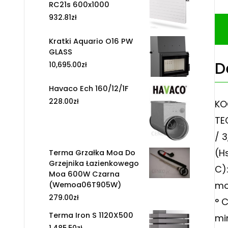
RC21s 600x1000
932.81
zł
Kratki Aquario O16 PW
GLASS
D
10,695.00
zł
Havaco Ech 160/12/1F
228.00
zł
KO
TE
/ 3
(Hs
Terma Grzałka Moa Do
Grzejnika Łazienkowego
C)
Moa 600W Czarna
mo
(Wemoa06T905W)
279.00
zł
° 
Terma Iron S 1120X500
mi