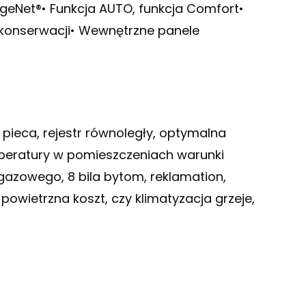
dgeNet®• Funkcja AUTO, funkcja Comfort•
konserwacji• Wewnętrzne panele
ę pieca, rejestr równoległy, optymalna
peratury w pomieszczeniach warunki
 gazowego, 8 bila bytom, reklamation,
owietrzna koszt, czy klimatyzacja grzeje,