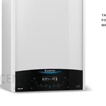
TA
FO
MA