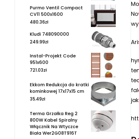
Mo
Purmo Ventil Compact
No
CV11 500x1600
480.36
zł
wy
Kludi 748090000
Ar
249.99
zł
Instal-Projekt Code
hy
951x600
te
721.03
zł
te
Ekkom Redukcja do kratki
fa
kominkowej 17x17x15 cm
35.49
zł
ja
Terma Grzałka Reg 2
ht
800W Kabel Spiralny
Włącznik Na Wtyczce
Biała Wer2G08T916T