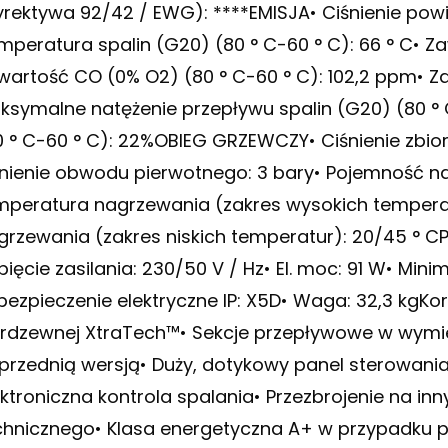
yrektywa 92/42 / EWG): ****EMISJA• Ciśnienie powie
mperatura spalin (G20) (80 ° C-60 ° C): 66 ° C• Z
wartość CO (0% O2) (80 ° C-60 ° C): 102,2 ppm• Z
ksymalne natężenie przepływu spalin (G20) (80 ° C
0 ° C-60 ° C): 22%OBIEG GRZEWCZY• Ciśnienie zbio
śnienie obwodu pierwotnego: 3 bary• Pojemność na
mperatura nagrzewania (zakres wysokich temperat
grzewania (zakres niskich temperatur): 20/45 ° C
pięcie zasilania: 230/50 V / Hz• El. moc: 91 W• Min
bezpieczenie elektryczne IP: X5D• Waga: 32,3 kgKor
erdzewnej XtraTech™• Sekcje przepływowe w wymi
przednią wersją• Duży, dotykowy panel sterowani
ektroniczna kontrola spalania• Przezbrojenie na in
chnicznego• Klasa energetyczna A+ w przypadku p