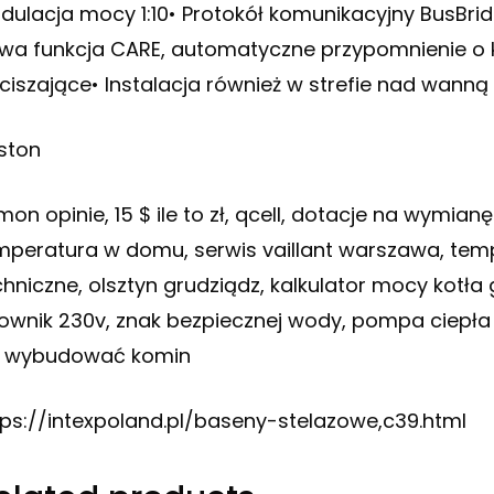
dulacja mocy 1:10• Protokół komunikacyjny BusBri
wa funkcja CARE, automatyczne przypomnienie o 
ciszające• Instalacja również w strefie nad wanną
iston
mon opinie, 15 $ ile to zł, qcell, dotacje na wymian
mperatura w domu, serwis vaillant warszawa, tem
chniczne, olsztyn grudziądz, kalkulator mocy kotła
lownik 230v, znak bezpiecznej wody, pompa ciepła p
k wybudować komin
tps://intexpoland.pl/baseny-stelazowe,c39.html