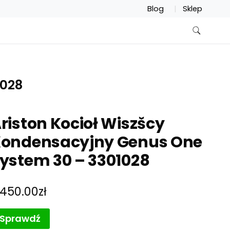
Blog
Sklep
1028
riston Kocioł Wiszšcy
ondensacyjny Genus One
ystem 30 – 3301028
,450.00
zł
Sprawdź