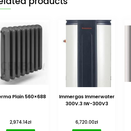
elated products
erma Plain 560×688
Immergas Immerwater
300V.3 IW-300V3
2,974.14
zł
6,720.00
zł