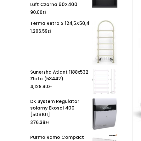
Luft Czarna 60X400
90.00
zł
Terma Retro S 124,5X50,4
1,206.59
zł
Sunerzha Atlant 1188x532
Złoto (53442)
4,128.90
zł
DK System Regulator
solarny Ekosol 400
[506101]
376.38
zł
Purmo Ramo Compact