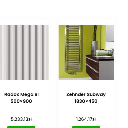
Radox Mega Bi
Zehnder Subway
500×900
1830×450
5,233.13
zł
1,264.17
zł