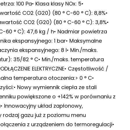
trza: 100 Pa• Klasa klasy NOx: 5•
awartość CO2 (G20) (80 ° C-60 ° C): 8,8%•
awartość CO2 (G20) (80 ° C-60 ° C): 3,8%•
-60 ° C): 47,6 kg / h• Nadmiar powietrza
rnika ekspansyjnego: 1 bar• Maksymalne
czynia ekspansyjnego: 8 l• Min./maks.
ur): 35/82 ° C• Min./maks. temperatura
PODŁĄCZENIE ELEKTRYCZNE• Częstotliwość /
imalna temperatura otoczenia:> 0 ° C•
zyści:• Nowy wymiennik ciepła ze stali
enniku powiększone o +142% w porównaniu z
a• Innowacyjny układ zapłonowy,
ny rodzaj gazu już z poziomu menu
ołączenia z urządzeniem do termoregulacji•