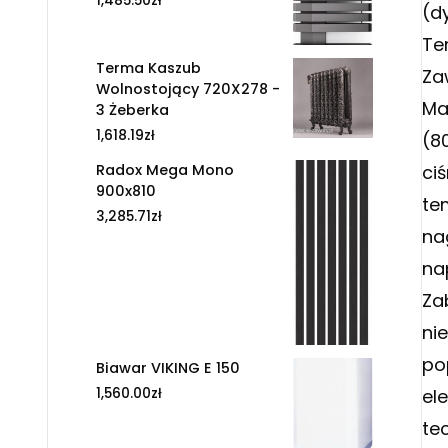
1,485.50
zł
(d
Te
Terma Kaszub
Za
Wolnostojący 720X278 -
Ma
3 Żeberka
1,618.19
zł
(8
Radox Mega Mono
ci
900x810
te
3,285.71
zł
na
na
Za
ni
po
Biawar VIKING E 150
1,560.00
zł
el
te