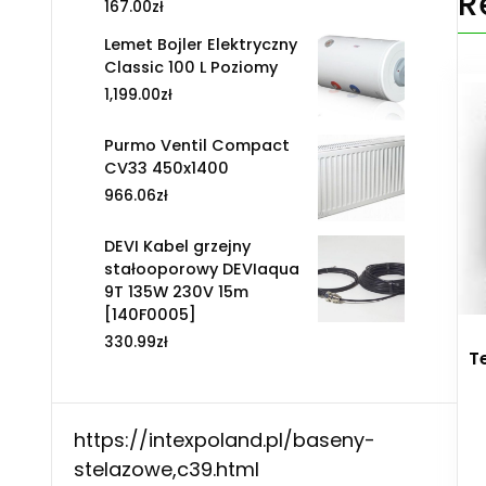
R
167.00
zł
Lemet Bojler Elektryczny
Classic 100 L Poziomy
1,199.00
zł
Purmo Ventil Compact
CV33 450x1400
966.06
zł
DEVI Kabel grzejny
stałooporowy DEVIaqua
9T 135W 230V 15m
[140F0005]
330.99
zł
T
https://intexpoland.pl/baseny-
stelazowe,c39.html