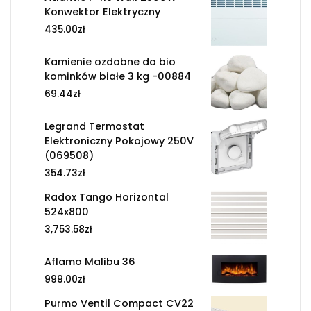
Konwektor Elektryczny
435.00
zł
Kamienie ozdobne do bio
kominków białe 3 kg -00884
69.44
zł
Legrand Termostat
Elektroniczny Pokojowy 250V
(069508)
354.73
zł
Radox Tango Horizontal
524x800
3,753.58
zł
Aflamo Malibu 36
999.00
zł
Purmo Ventil Compact CV22