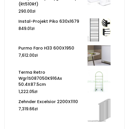
(Rt510Rf)
290.00
zł
Instal-Projekt Piko 630x1679
849.01
zł
Purmo Faro H33 600X1950
7,612.00
zł
Terma Retro
Wgr1S087050K916Ax
50.4X87.5cm
1,222.05
zł
Zehnder Excelsior 2200X1110
7,319.66
zł