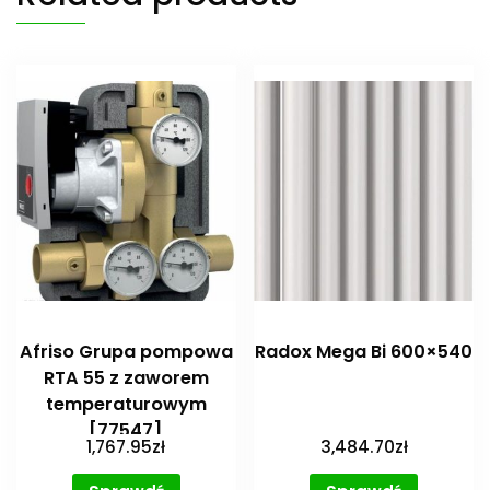
Afriso Grupa pompowa
Radox Mega Bi 600×540
RTA 55 z zaworem
temperaturowym
[77547]
1,767.95
zł
3,484.70
zł