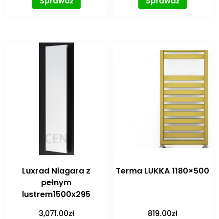
Sprawdź
Sprawdź
Luxrad Niagara z
Terma LUKKA 1180×500
pełnym
lustrem1500x295
3,071.00
zł
819.00
zł