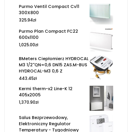
Purmo Ventil Compact Cv11
300X800
325.94
zł
Purmo Plan Compact FC22
600x1100
1,025.00
zł
BMeters Ciepłomierz HYDROCAL
M3 1/2''QN=0,6 DN15 ZAS.M-BUS
HYDROCAL-M3 0,6 Z
443.45
zł
Kermi therm-x2 Line-K 12
405x2005
1,370.90
zł
Salus Bezprzewodowy,
Elektroniczny Regulator
Temperatury - Tygodniowy