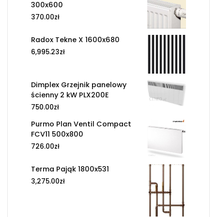
300x600
370.00
zł
Radox Tekne X 1600x680
6,995.23
zł
Dimplex Grzejnik panelowy
ścienny 2 kW PLX200E
750.00
zł
Purmo Plan Ventil Compact
FCV11 500x800
726.00
zł
Terma Pająk 1800x531
3,275.00
zł