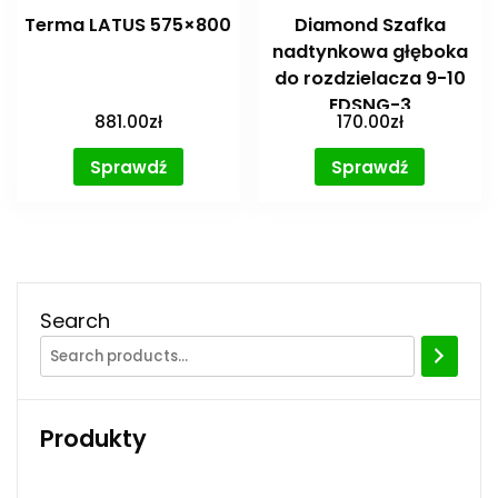
Terma LATUS 575×800
Diamond Szafka
nadtynkowa głęboka
do rozdzielacza 9-10
EDSNG-3
881.00
zł
170.00
zł
Sprawdź
Sprawdź
Search
Produkty