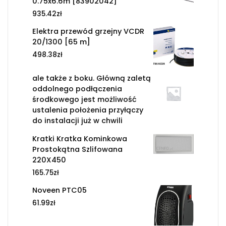
0.75x6.6m [83902042]
935.42
zł
Elektra przewód grzejny VCDR
20/1300 [65 m]
498.38
zł
ale także z boku. Główną zaletą
oddolnego podłączenia
środkowego jest możliwość
ustalenia położenia przyłączy
do instalacji już w chwili
Kratki Kratka Kominkowa
Prostokątna Szlifowana
220X450
165.75
zł
Noveen PTC05
61.99
zł