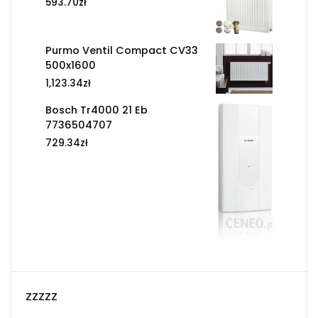
593.70
zł
Purmo Ventil Compact CV33
500x1600
1,123.34
zł
Bosch Tr4000 21 Eb
7736504707
729.34
zł
zzzzz