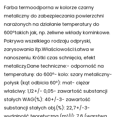
Farba termoodporna w kolorze czarny
metaliczny do zabezpieczania powierzchni
narażonych na działanie temperatury do
600ºtakich jak, np. żeliwne wkłady kominkowe.
Pokrywa wszelkiego rodzaju odpryski,
zarysowania itp.Właściowości:Łatwa w
nanoszeniu. Krótki czas schnięcia, efekt
metaliczy.Dane techniczne:- odporność na
temperaturę: do 600º- kolo: szary metaliczny-
połysk (kąt odbicia 60º): mat- ciężar
właściwy: 1,12+/- 0,05- zawartość substancji
stałych WAG(%): 40+/-3- zawartość
substancji stałych obj.(%): 22,7+/-3-
wydajność teoretyczna (m²/l): 7,6 (warstwa