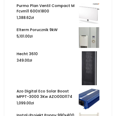
Purmo Plan Ventil Compact M
Fcvm11 600X1800
1,388.62
zł
Elterm Porucznik 9kW
5,101.00
zł
Hecht 3610
349.00
zł
Azo Digital Eco Solar Boost
MPPT-3000 3Kw AZO00D1174
1,099.00
zł
Instal-Projekt Poppy 990x400