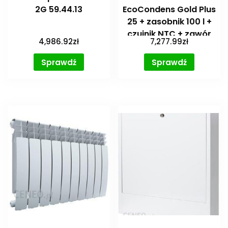
2G 59.44.13
EcoCondens Gold Plus
25 + zasobnik 100 l +
czujnik NTC + zawór
4,986.92
zł
7,277.99
zł
trójdrożny + regulator
ST-292v3 + czujnik
Sprawdź
Sprawdź
WKP462100000043