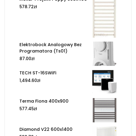
578.72
zł
Elektrobock Analogowy Bez
Programatora (Ts01)
87.00
zł
TECH ST-16SWiFi
1,494.60
zł
Terma Fiona 400x900
577.45
zł
Diamond V22 600x1400