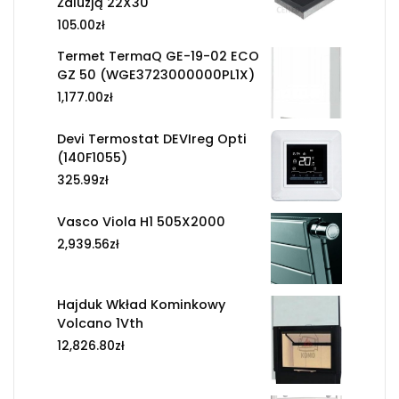
Żaluzją 22X30
105.00
zł
Termet TermaQ GE-19-02 ECO
GZ 50 (WGE3723000000PL1X)
1,177.00
zł
Devi Termostat DEVIreg Opti
(140F1055)
325.99
zł
Vasco Viola H1 505X2000
2,939.56
zł
Hajduk Wkład Kominkowy
Volcano 1Vth
12,826.80
zł