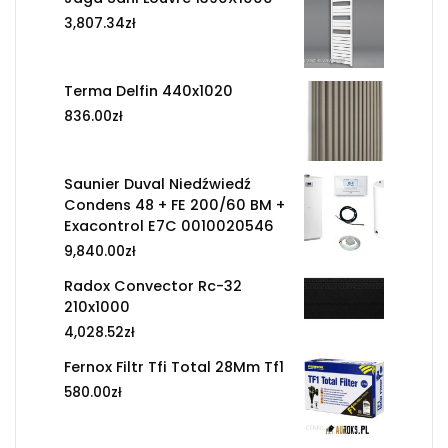
3,807.34
zł
Terma Delfin 440x1020
836.00
zł
Saunier Duval Niedźwiedź
Condens 48 + FE 200/60 BM +
Exacontrol E7C 0010020546
9,840.00
zł
Radox Convector Rc-32
210x1000
4,028.52
zł
Fernox Filtr Tfi Total 28Mm Tf1
580.00
zł