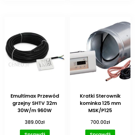
Emultimax Przewód
Kratki Sterownik
grzejny SHTV 32m
kominka 125 mm
30W/m 960W
MSK/P125
389.00
zł
700.00
zł
Sprawdź
Sprawdź