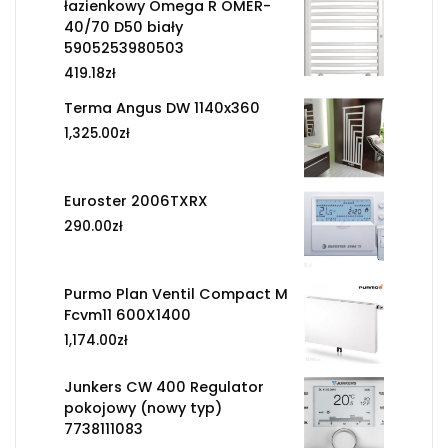
łazienkowy Omega R OMER-
40/70 D50 biały
5905253980503
419.18
zł
Terma Angus DW 1140x360
1,325.00
zł
Euroster 2006TXRX
290.00
zł
Purmo Plan Ventil Compact M
Fcvm11 600X1400
1,174.00
zł
Junkers CW 400 Regulator
pokojowy (nowy typ)
7738111083