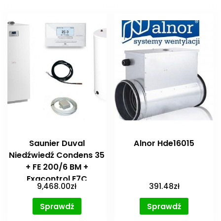
Saunier Duval
Alnor Hde16015
Niedźwiedź Condens 35
+ FE 200/6 BM +
Exacontrol E7C
9,468.00
zł
391.48
zł
0010020543
Sprawdź
Sprawdź