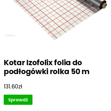
Kotar Izofolix folia do
podłogówki rolka 50 m
131.60
zł
Sprawdź