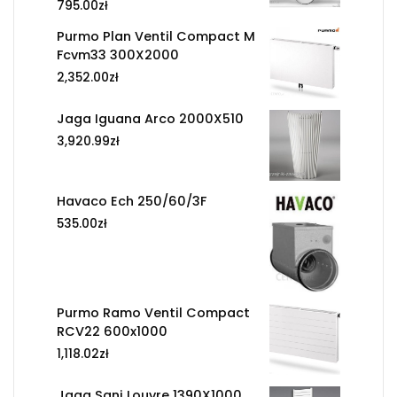
795.00
zł
Purmo Plan Ventil Compact M
Fcvm33 300X2000
2,352.00
zł
Jaga Iguana Arco 2000X510
3,920.99
zł
Havaco Ech 250/60/3F
535.00
zł
Purmo Ramo Ventil Compact
RCV22 600x1000
1,118.02
zł
Jaga Sani Louvre 1390X1000