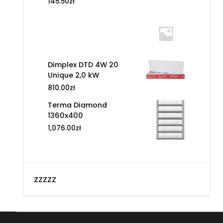
145.50
zł
Dimplex DTD 4W 20
Unique 2,0 kW
810.00
zł
Terma Diamond
1360x400
1,076.00
zł
zzzzz