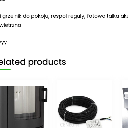
ki grzejnik do pokoju, respol reguły, fotowoltaika
wietrzna
yyy
elated products