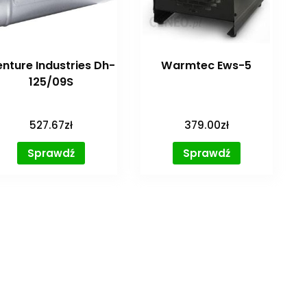
nture Industries Dh-
Warmtec Ews-5
125/09S
527.67
zł
379.00
zł
Sprawdź
Sprawdź