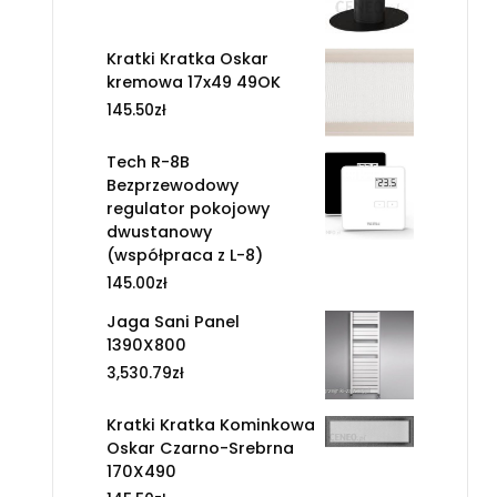
Kratki Kratka Oskar
kremowa 17x49 49OK
145.50
zł
Tech R-8B
Bezprzewodowy
regulator pokojowy
dwustanowy
(współpraca z L-8)
145.00
zł
Jaga Sani Panel
1390X800
3,530.79
zł
Kratki Kratka Kominkowa
Oskar Czarno-Srebrna
170X490