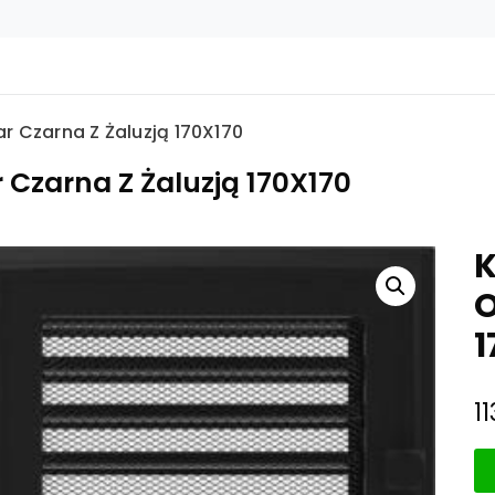
r Czarna Z Żaluzją 170X170
Czarna Z Żaluzją 170X170
K
O
1
1