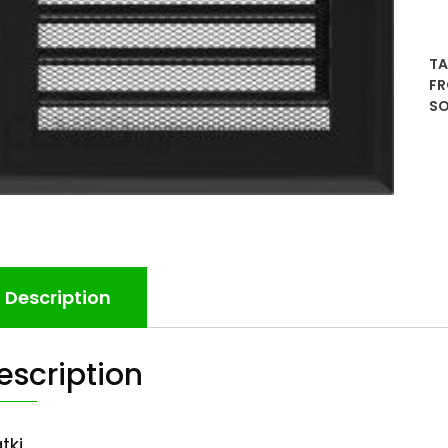
TA
FR
SO
Description
escription
tki