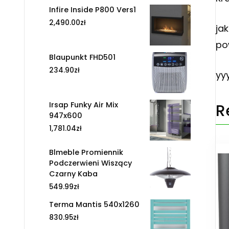
Infire Inside P800 Vers1
2,490.00
zł
ja
po
Blaupunkt FHD501
234.90
zł
yy
Irsap Funky Air Mix
R
947x600
1,781.04
zł
Blmeble Promiennik
Podczerwieni Wiszący
Czarny Kaba
549.99
zł
Terma Mantis 540x1260
830.95
zł