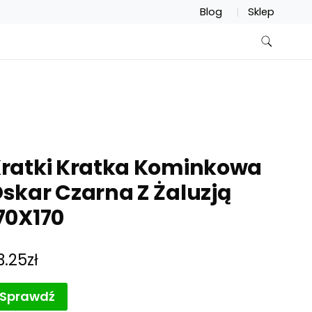
Blog
Sklep
ratki Kratka Kominkowa
skar Czarna Z Żaluzją
70X170
13.25
zł
Sprawdź