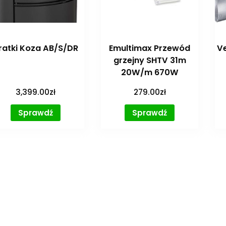
ratki Koza AB/S/DR
Emultimax Przewód
Ve
grzejny SHTV 31m
20W/m 670W
3,399.00
zł
279.00
zł
Sprawdź
Sprawdź