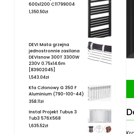
600x1200 C11799004
1,350.50
zł
DEVI Mata grzejna
jednostronnie zasilana
DEVIsnow 300T 3300W
230V 0.75x14.6m
[83902045]
1,543.04
zł
Kfa Członowy G 350 F
Aluminium (790-100-44)
358.11
zł
D
Instal Projekt Tubus 3
Tub3 576X568
1,635.52
zł
Kra