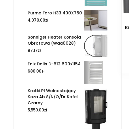
Purmo Faro H33 400X750
4,070.00
zł
K
Sonniger Heater Konsola
Obrotowa (Waa0028)
97.17
zł
Enix Dalis D-612 600x1154
680.00
zł
Kratki.Pl Wolnostojący
Koza Ab S/N/O/Dr Kafel
Czarny
5,550.00
zł