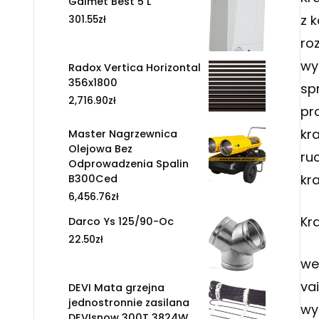
Galmet Best 5 L
z 
301.55
zł
ro
wy
Radox Vertica Horizontal
356x1800
sp
2,716.90
zł
pr
kr
Master Nagrzewnica
Olejowa Bez
ru
Odprowadzenia Spalin
kr
B300Ced
6,456.76
zł
Kra
Darco Ys 125/90-Oc
22.50
zł
we
va
DEVI Mata grzejna
jednostronnie zasilana
wy
DEVIsnow 300T 3824W