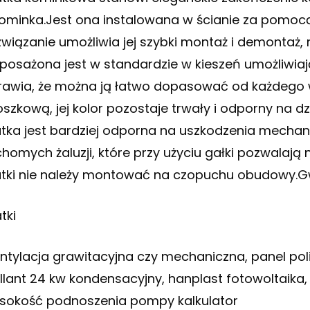
kominka.Jest ona instalowana w ścianie za pomocą 
związanie umożliwia jej szybki montaż i demontaż, 
posażona jest w standardzie w kieszeń umożliwiając
rawia, że można ją łatwo dopasować od każdego w
oszkową, jej kolor pozostaje trwały i odporny na 
atka jest bardziej odporna na uszkodzenia mech
chomych żaluzji, które przy użyciu gałki pozwalają
atki nie należy montować na czopuchu obudowy.G
tki
ntylacja grawitacyjna czy mechaniczna, panel pol
illant 24 kw kondensacyjny, hanplast fotowoltaika,
sokość podnoszenia pompy kalkulator