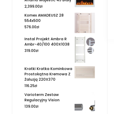
2,399.00
zł
Komex AMADEUSZ 28
554x500
576.00
zł
Instal Projekt Ambra R
Ambr-40/100 400X1038
319.00
zł
Kratki Kratka Kominkowa
Prostokątna Kremowa Z
Żaluzją 220X370
116.25
zł
Varioterm Zestaw
Regulacyjny Vision
139.00
zł