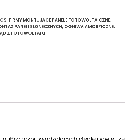
GS:
FIRMY MONTUJĄCE PANELE FOTOWOLTAICZNE
,
NTAŻ PANELI SŁONECZNYCH
,
OGNIWA AMORFICZNE
,
ĄD Z FOTOWOLTAIKI
kanałów rozprowadzających ciepłe powietrze