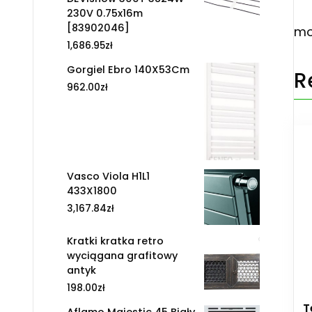
230V 0.75x16m
[83902046]
mo
1,686.95
zł
Gorgiel Ebro 140X53Cm
R
962.00
zł
Vasco Viola H1L1
433X1800
3,167.84
zł
Kratki kratka retro
wyciągana grafitowy
antyk
198.00
zł
T
Aflamo Majestic 45 Biały