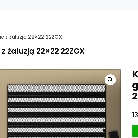
ne z żaluzją 22×22 22ZGX
 z żaluzją 22×22 22ZGX
K
g
2
1