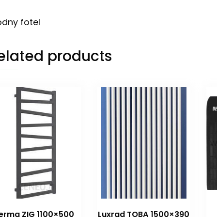
dny fotel
elated products
erma ZIG 1100×500
Luxrad TOBA 1500×390