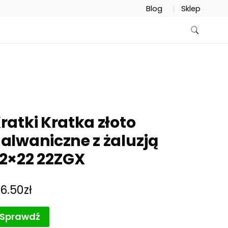
Blog
Sklep
ratki Kratka złoto
alwaniczne z żaluzją
2×22 22ZGX
36.50
zł
Sprawdź