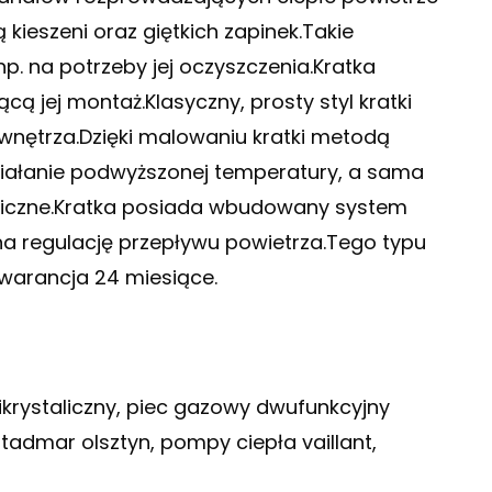
kieszeni oraz giętkich zapinek.Takie
np. na potrzeby jej oczyszczenia.Kratka
ą jej montaż.Klasyczny, prosty styl kratki
nętrza.Dzięki malowaniu kratki metodą
działanie podwyższonej temperatury, a sama
aniczne.Kratka posiada wbudowany system
 na regulację przepływu powietrza.Tego typu
warancja 24 miesiące.
ikrystaliczny, piec gazowy dwufunkcyjny
 tadmar olsztyn, pompy ciepła vaillant,