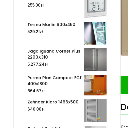
255.00
zł
Terma Marlin 600x450
529.21
zł
Jaga Iguana Corner Plus
2200X310
5,277.24
zł
Purmo Plan Compact FC11
400x1800
864.67
zł
Zehnder Klaro 1466x500
D
640.00
zł
Kr