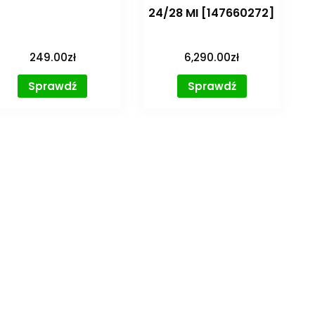
24/28 MI [147660272]
249.00
zł
6,290.00
zł
Sprawdź
Sprawdź