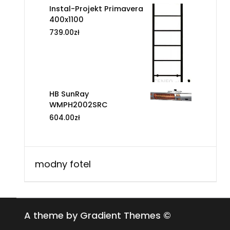
Instal-Projekt Primavera
400x1100
739.00
zł
HB SunRay
WMPH2002SRC
604.00
zł
modny fotel
A theme by Gradient Themes ©