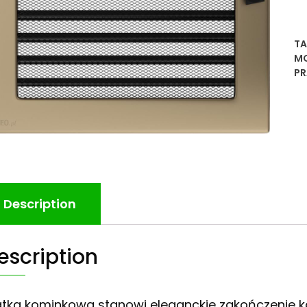
TA
MO
PR
Description
escription
atka kominkowa stanowi eleganckie zakończenie 