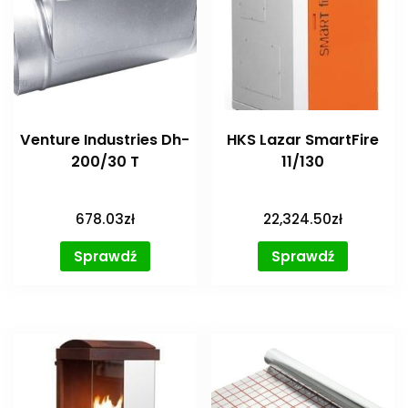
Venture Industries Dh-
HKS Lazar SmartFire
200/30 T
11/130
678.03
zł
22,324.50
zł
Sprawdź
Sprawdź