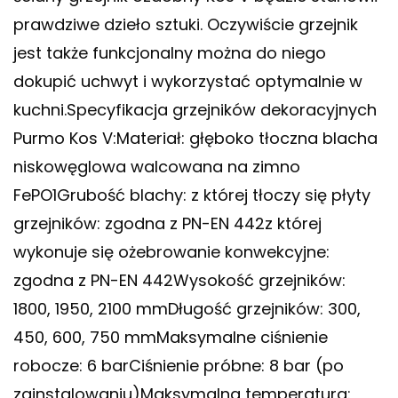
prawdziwe dzieło sztuki. Oczywiście grzejnik
jest także funkcjonalny można do niego
dokupić uchwyt i wykorzystać optymalnie w
kuchni.Specyfikacja grzejników dekoracyjnych
Purmo Kos V:Materiał: głęboko tłoczna blacha
niskowęglowa walcowana na zimno
FePO1Grubość blachy: z której tłoczy się płyty
grzejników: zgodna z PN-EN 442z której
wykonuje się ożebrowanie konwekcyjne:
zgodna z PN-EN 442Wysokość grzejników:
1800, 1950, 2100 mmDługość grzejników: 300,
450, 600, 750 mmMaksymalne ciśnienie
robocze: 6 barCiśnienie próbne: 8 bar (po
zainstalowaniu)Maksymalna temperatura: