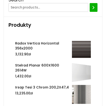
Produkty
Radox Vertica Horizontal
356x2000
3,132.90
zł
Stelrad Planar 600X1600
2614W
1,432.00
zł
Irsap Tesi 3 Chrom 200,2X47,4
13,235.00
zł