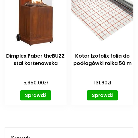
Dimplex Faber theBUZZ
Kotar Izofolix folia do
stal kortenowska
podłogówki rolka 50 m
5,950.00
zł
131.60
zł
Sprawdź
Sprawdź
Search