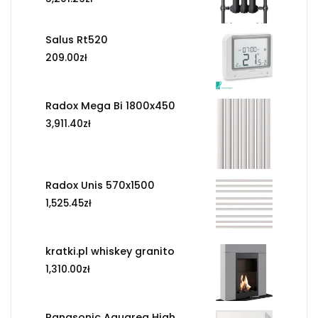
Salus Rt520
209.00
zł
Radox Mega Bi 1800x450
3,911.40
zł
Radox Unis 570x1500
1,525.45
zł
kratki.pl whiskey granito
1,310.00
zł
Panasonic Aquarea High