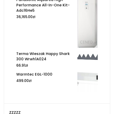
Performance All-In-One Kit-
Adc16He5
36,165.00
zł
Terma Wieszak Happy Shark
300 Wrwh1A024
66.91
zł
Warmtec EGL-1000
499.00
zł
zzzzz