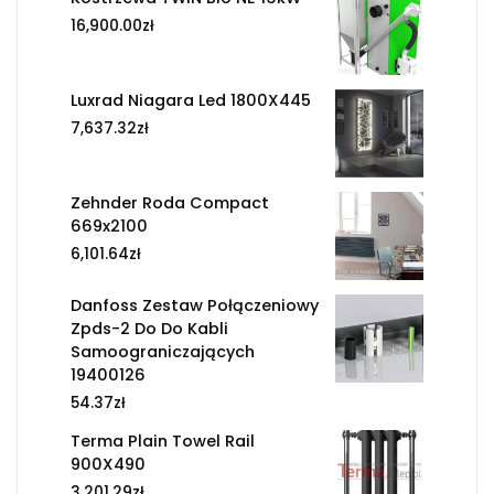
16,900.00
zł
Luxrad Niagara Led 1800X445
7,637.32
zł
Zehnder Roda Compact
669x2100
6,101.64
zł
Danfoss Zestaw Połączeniowy
Zpds-2 Do Do Kabli
Samoograniczających
19400126
54.37
zł
Terma Plain Towel Rail
900X490
3,201.29
zł