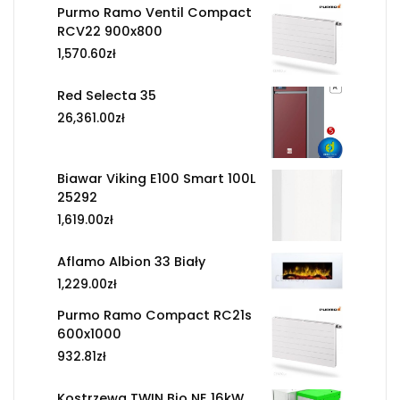
Purmo Ramo Ventil Compact
RCV22 900x800
1,570.60
zł
Red Selecta 35
26,361.00
zł
Biawar Viking E100 Smart 100L
25292
1,619.00
zł
Aflamo Albion 33 Biały
1,229.00
zł
Purmo Ramo Compact RC21s
600x1000
932.81
zł
Kostrzewa TWIN Bio NE 16kW