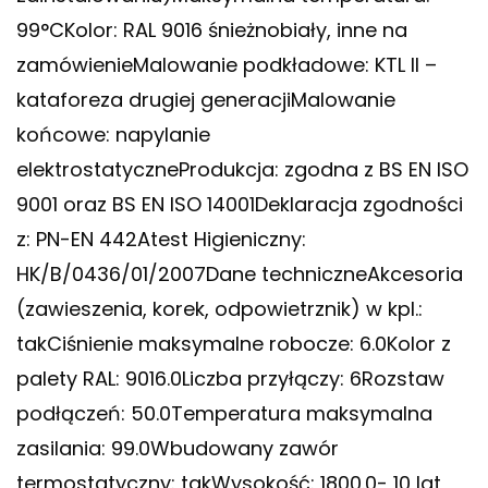
99°CKolor: RAL 9016 śnieżnobiały, inne na
zamówienieMalowanie podkładowe: KTL II –
kataforeza drugiej generacjiMalowanie
końcowe: napylanie
elektrostatyczneProdukcja: zgodna z BS EN ISO
9001 oraz BS EN ISO 14001Deklaracja zgodności
z: PN-EN 442Atest Higieniczny:
HK/B/0436/01/2007Dane techniczneAkcesoria
(zawieszenia, korek, odpowietrznik) w kpl.:
takCiśnienie maksymalne robocze: 6.0Kolor z
palety RAL: 9016.0Liczba przyłączy: 6Rozstaw
podłączeń: 50.0Temperatura maksymalna
zasilania: 99.0Wbudowany zawór
termostatyczny: takWysokość: 1800.0- 10 lat