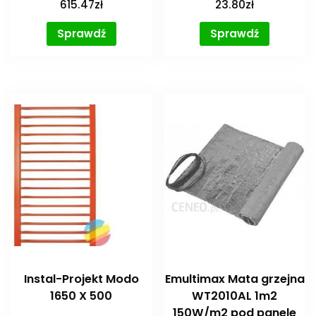
615.47
zł
23.80
zł
Sprawdź
Sprawdź
Instal-Projekt Modo
Emultimax Mata grzejna
1650 X 500
WT2010AL 1m2
150W/m2 pod panele