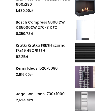
600x280
1,430.00
zł
Bosch Compress 5000 DW
CS5000DW 270-3 CFO
8,350.78
zł
Kratki Kratka FRESH czarna
17x49 49CFRESH
92.25
zł
Kermi Ideos 1526x5080
3,616.00
zł
Jaga Sani Panel 730X1000
2,624.41
zł