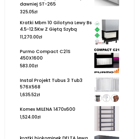
dawniej ST-265
325.05
zł
Kratki Mbm 10 Gilotyna Lewy Bs
4.5-12.5Kw Z Giętą Szybą
11,270.00
zł
Purmo Compact C21S
450X1600
583.00
zł
Instal Projekt Tubus 3 Tub3
576X568
1,635.52
zł
Komex MILENA 1470x600
1,524.00
zł
kratki biokominek DELTA lewa