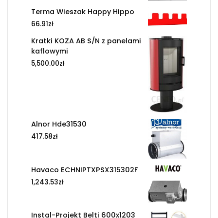
Terma Wieszak Happy Hippo
66.91
zł
Kratki KOZA AB S/N z panelami
kaflowymi
5,500.00
zł
Alnor Hde31530
417.58
zł
Havaco ECHNIPTXPSX315302F
1,243.53
zł
Instal-Projekt Belti 600x1203