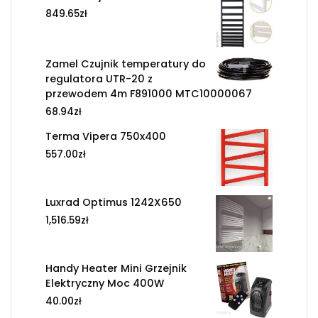
849.65
zł
Zamel Czujnik temperatury do
regulatora UTR-20 z
przewodem 4m F891000 MTC10000067
68.94
zł
Terma Vipera 750x400
557.00
zł
Luxrad Optimus 1242X650
1,516.59
zł
Handy Heater Mini Grzejnik
Elektryczny Moc 400W
40.00
zł