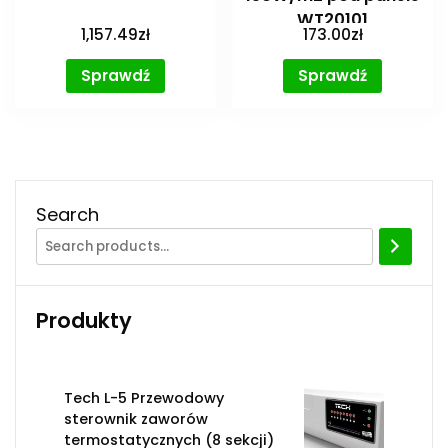
WT20101
1,157.49
zł
173.00
zł
Sprawdź
Sprawdź
Search
Produkty
Tech L-5 Przewodowy
sterownik zaworów
termostatycznych (8 sekcji)