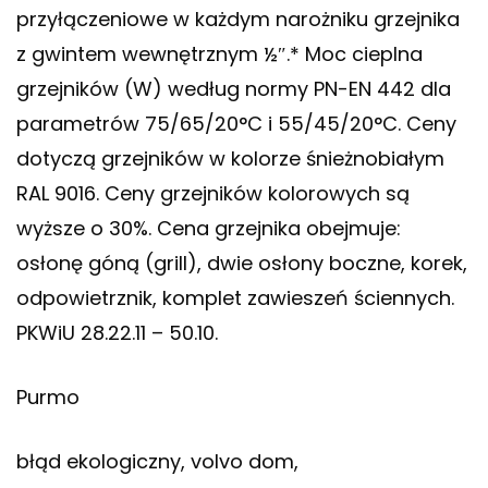
przyłączeniowe w każdym narożniku grzejnika
z gwintem wewnętrznym ½″.* Moc cieplna
grzejników (W) według normy PN-EN 442 dla
parametrów 75/65/20°C i 55/45/20°C. Ceny
dotyczą grzejników w kolorze śnieżnobiałym
RAL 9016. Ceny grzejników kolorowych są
wyższe o 30%. Cena grzejnika obejmuje:
osłonę góną (grill), dwie osłony boczne, korek,
odpowietrznik, komplet zawieszeń ściennych.
PKWiU 28.22.11 – 50.10.
Purmo
błąd ekologiczny, volvo dom,