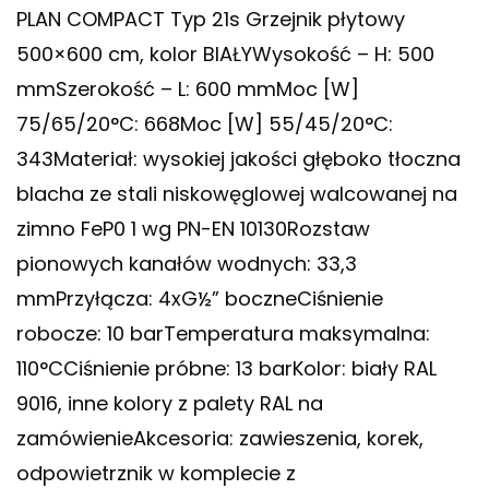
PLAN COMPACT Typ 21s Grzejnik płytowy
500×600 cm, kolor BIAŁYWysokość – H: 500
mmSzerokość – L: 600 mmMoc [W]
75/65/20°C: 668Moc [W] 55/45/20°C:
343Materiał: wysokiej jakości głęboko tłoczna
blacha ze stali niskowęglowej walcowanej na
zimno FeP0 1 wg PN-EN 10130Rozstaw
pionowych kanałów wodnych: 33,3
mmPrzyłącza: 4xG½” boczneCiśnienie
robocze: 10 barTemperatura maksymalna:
110°CCiśnienie próbne: 13 barKolor: biały RAL
9016, inne kolory z palety RAL na
zamówienieAkcesoria: zawieszenia, korek,
odpowietrznik w komplecie z