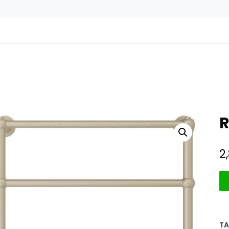
R
2
TA