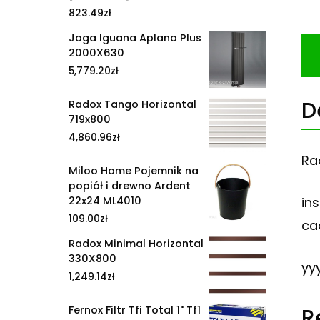
823.49
zł
Jaga Iguana Aplano Plus
2000X630
5,779.20
zł
D
Radox Tango Horizontal
719x800
4,860.96
zł
Ra
Miloo Home Pojemnik na
popiół i drewno Ardent
22x24 ML4010
ins
109.00
zł
ca
Radox Minimal Horizontal
330X800
yy
1,249.14
zł
Fernox Filtr Tfi Total 1" Tf1
R