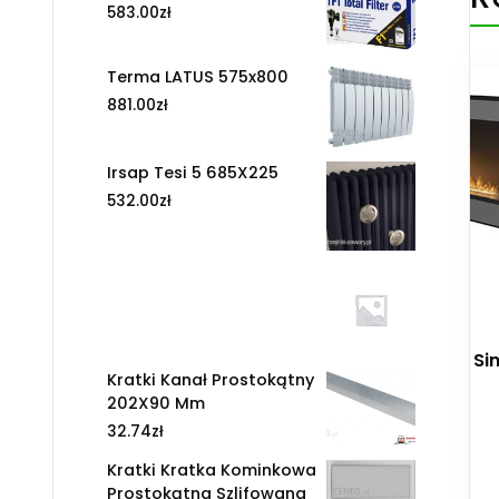
583.00
zł
Terma LATUS 575x800
881.00
zł
Irsap Tesi 5 685X225
532.00
zł
Si
Kratki Kanał Prostokątny
202X90 Mm
32.74
zł
Kratki Kratka Kominkowa
Prostokątna Szlifowana