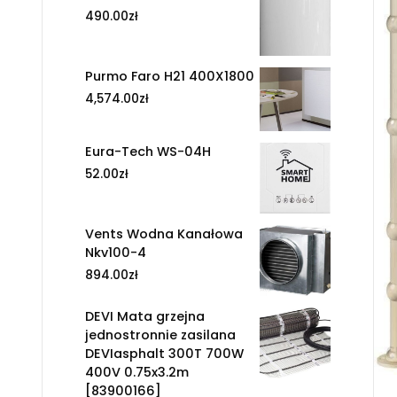
490.00
zł
Purmo Faro H21 400X1800
4,574.00
zł
Eura-Tech WS-04H
52.00
zł
Vents Wodna Kanałowa
Nkv100-4
894.00
zł
DEVI Mata grzejna
jednostronnie zasilana
DEVIasphalt 300T 700W
400V 0.75x3.2m
[83900166]