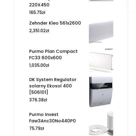
220X450
165.75
zł
Zehnder Kleo 561x2600
2,351.02
zł
Purmo Plan Compact
FC33 600x600
1,035.00
zł
DK System Regulator
solarny Ekosol 400
[506101]
376.38
zł
Purmo Invest
Faw3Anc30No440P0
75.79
zł