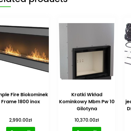
mple Fire Biokominek
Kratki Wkład
Frame 1800 inox
Kominkowy Mbm Pw 10
je
Gilotyna
D
2,990.00
zł
10,370.00
zł