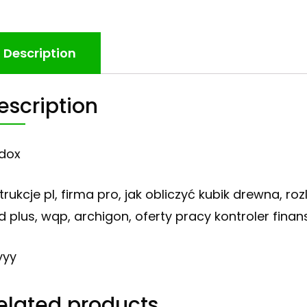
Description
escription
dox
trukcje pl, firma pro, jak obliczyć kubik drewna, ro
d plus, wqp, archigon, oferty pracy kontroler finan
yyy
elated products