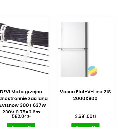
DEVI Mata grzejna
Vasco Flat-V-Line 21S
dnostronnie zasilana
2000X800
EVIsnow 300T 637W
230V 0.75×2.6m
582.04
zł
2,691.00
zł
[83902040]