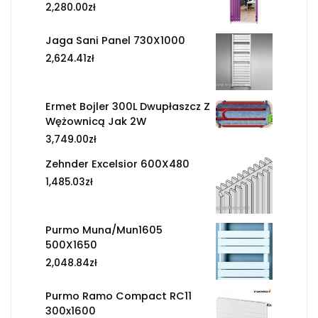
2,280.00
zł
Jaga Sani Panel 730X1000
2,624.41
zł
Ermet Bojler 300L Dwupłaszcz Z
Wężownicą Jak 2W
3,749.00
zł
Zehnder Excelsior 600X480
1,485.03
zł
Purmo Muna/Mun1605
500X1650
2,048.84
zł
Purmo Ramo Compact RC11
300x1600