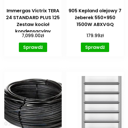
Immergas Victrix TERA
905 Kepland olejowy 7
24 STANDARD PLUS 125
żeberek 550×950
Zestaw kocioł
1500W ABXVGQ
kondensacyjny
7,099.00
zł
179.99
zł
jednofunkcyjny +
zasobnik 125 L z sondą
Sprawdź
Sprawdź
kont. zasobnika + sonda
zewnętrzna 3.02