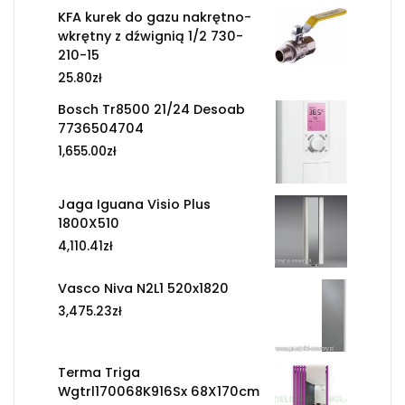
KFA kurek do gazu nakrętno-
wkrętny z dźwignią 1/2 730-
210-15
25.80
zł
Bosch Tr8500 21/24 Desoab
7736504704
1,655.00
zł
Jaga Iguana Visio Plus
1800X510
4,110.41
zł
Vasco Niva N2L1 520x1820
3,475.23
zł
Terma Triga
Wgtrl170068K916Sx 68X170cm