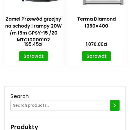
Zamel Przewód grzejny
Terma Diamond
na schody i rampy 20W
1360×400
/m 15m GPSY-15 /20
MTC10000102
195.45
zł
1,076.00
zł
Sprawdź
Sprawdź
Search
Produkty