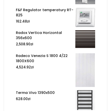
F&F Regulator temperatury RT-
825
162.48
zł
Radox Vertica Horizontal
356x600
2,508.90
zł
Radeco Venezia S 1800 4/22
1800X600
4,524.92
zł
Terma Vivo 1390x500
628.00
zł