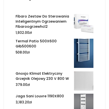
Fibaro Zestaw Do Sterowania
Inteligentnym Ogrzewaniem
Fibaroogrzewhcl2
1,932.00
zł
Termal Patio 500X600
Głb500600
508.00
zł
Gnosjo Klimat Elektryczny
Grzejnik Olejowy 230 V 800 W
379.00
zł
Jaga Sani Louvre 1190X800
3,183.20
zł