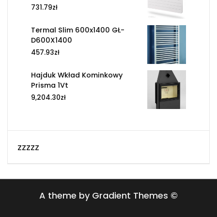
731.79
zł
Termal Slim 600x1400 GŁ-
D600X1400
457.93
zł
Hajduk Wkład Kominkowy
Prisma 1Vt
9,204.30
zł
zzzzz
A theme by Gradient Themes ©