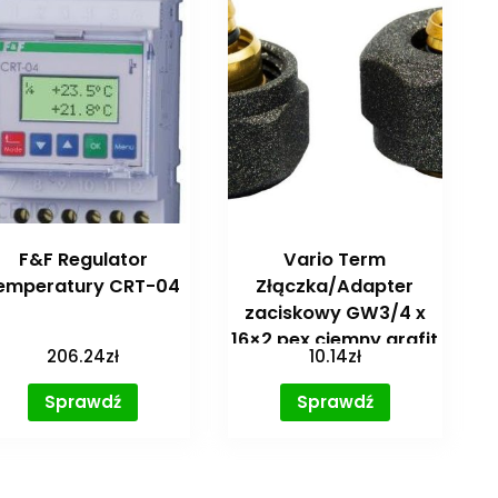
F&F Regulator
Vario Term
emperatury CRT-04
Złączka/Adapter
zaciskowy GW3/4 x
16×2 pex ciemny grafit
206.24
zł
10.14
zł
C33 ZZ16X215
Sprawdź
Sprawdź