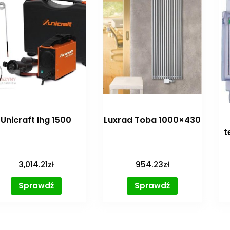
Unicraft Ihg 1500
Luxrad Toba 1000×430
t
3,014.21
zł
954.23
zł
Sprawdź
Sprawdź