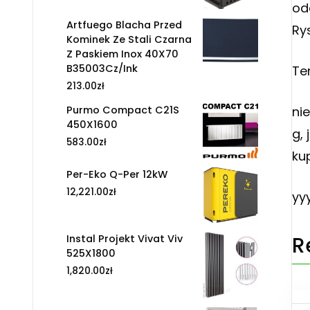
od
Artfuego Blacha Przed
Ry
Kominek Ze Stali Czarna
Z Paskiem Inox 40X70
B35003Cz/Ink
Te
213.00
zł
Purmo Compact C21S
ni
450X1600
g,
583.00
zł
ku
Per-Eko Q-Per 12kW
12,221.00
zł
yy
R
Instal Projekt Vivat Viv
525X1800
1,820.00
zł