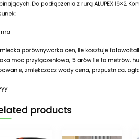
cinających. Do podłączenia z rurą ALUPEX 16×2 Ko
sunek:
rma
emiecka porównywarka cen, ile kosztuje fotowoltai
 jaka moc przyłączeniowa, 5 arów ile to metrów, hu
powanie, zmiękczacz wody cena, przpustnica, ogł
yyy
elated products