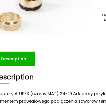
TA
PA
Description
escription
aptery ALUPEX (czarny MAT) 24×19 Adaptery przył
ementem prawidłowego podłączenia zaworów term