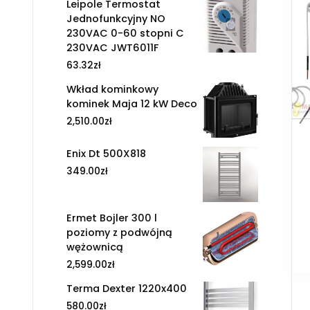
Leipole Termostat
Jednofunkcyjny NO
230VAC 0-60 stopni C
230VAC JWT6011F
63.32
zł
Wkład kominkowy
kominek Maja 12 kW Deco
2,510.00
zł
Enix Dt 500X818
349.00
zł
Ermet Bojler 300 l
poziomy z podwójną
wężownicą
2,599.00
zł
Terma Dexter 1220x400
580.00
zł