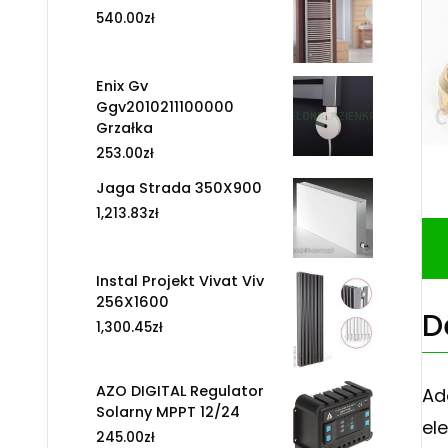
540.00
zł
Enix Gv
Ggv2010211100000
Grzałka
253.00
zł
Jaga Strada 350X900
1,213.83
zł
Instal Projekt Vivat Viv
256X1600
D
1,300.45
zł
AZO DIGITAL Regulator
Ad
Solarny MPPT 12/24
el
245.00
zł