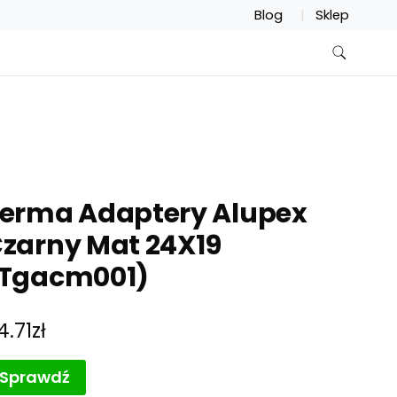
Blog
Sklep
erma Adaptery Alupex
zarny Mat 24X19
Tgacm001)
4.71
zł
Sprawdź