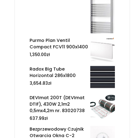
Purmo Plan Ventil
Compact FCV11 900x1400
1,350.00
zł
Radox Big Tube
Horizontal 286x1800
3,654.83
zł
DEVImat 200T (DEVImat
DTIF), 430W 2,1m2
0,5mx4,2m nr. 83020738
637.99
zł
Bezprzewodowy Czujnik
Otwarcia Okna C-2