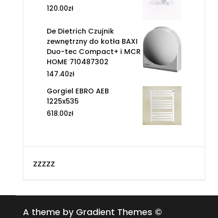
120.00
zł
De Dietrich Czujnik
zewnętrzny do kotła BAXI
Duo-tec Compact+ i MCR
HOME 710487302
147.40
zł
Gorgiel EBRO AEB
1225x535
618.00
zł
zzzzz
A theme by Gradient Themes ©