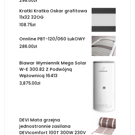
298.00
zł
Kratki Kratka Oskar grafitowa
11x32 32OG
108.75
zł
Onnline PBT-120/060 ŁukOWY
286.00
zł
Biawar Wymiennik Mega Solar
W-E 300.82 Z Podwójną
Wężownicą 16413
3,875.00
zł
DEVI Mata grzejna
jednostronnie zasilana
DEVIcomfort 100T 300W 230V