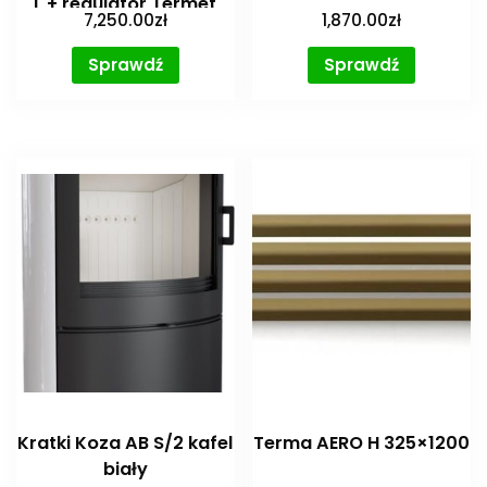
L + regulator Termet
7,250.00
zł
1,870.00
zł
ST-292 V3 + czujnik
temperatury
Sprawdź
Sprawdź
zewnętrznej
WKP4601000000-24
Kratki Koza AB S/2 kafel
Terma AERO H 325×1200
biały