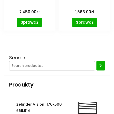
7,450.00
zł
1,563.00
zł
Sprawdź
Sprawdź
Search
Produkty
Zehnder Vision 1176x500
669.91
zł