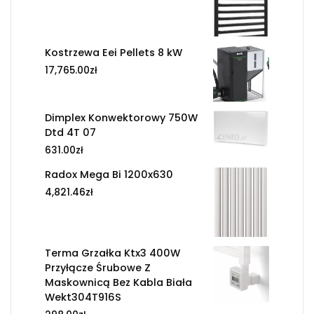
Kostrzewa Eei Pellets 8 kW
17,765.00
zł
Dimplex Konwektorowy 750W
Dtd 4T 07
631.00
zł
Radox Mega Bi 1200x630
4,821.46
zł
Terma Grzałka Ktx3 400W
Przyłącze Śrubowe Z
Maskownicą Bez Kabla Biała
Wekt304T916S