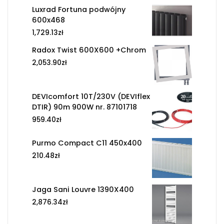
Luxrad Fortuna podwójny
600x468
1,729.13
zł
Radox Twist 600X600 +Chrom
2,053.90
zł
DEVIcomfort 10T/230V (DEVIflex
DTIR) 90m 900W nr. 87101718
959.40
zł
Purmo Compact C11 450x400
210.48
zł
Jaga Sani Louvre 1390X400
2,876.34
zł