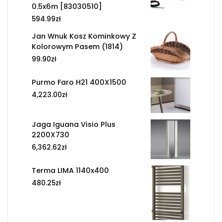
0.5x6m [83030510]
594.99
zł
Jan Wnuk Kosz Kominkowy Z
Kolorowym Pasem (1814)
99.90
zł
Purmo Faro H21 400X1500
4,223.00
zł
Jaga Iguana Visio Plus
2200X730
6,362.62
zł
Terma LIMA 1140x400
480.25
zł