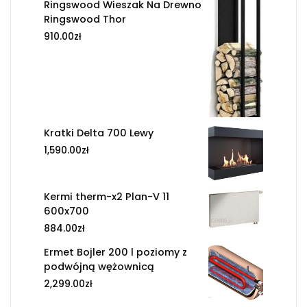
Ringswood Wieszak Na Drewno
Ringswood Thor
910.00
zł
Kratki Delta 700 Lewy
1,590.00
zł
Kermi therm-x2 Plan-V 11
600x700
884.00
zł
Ermet Bojler 200 l poziomy z
podwójną wężownicą
2,299.00
zł