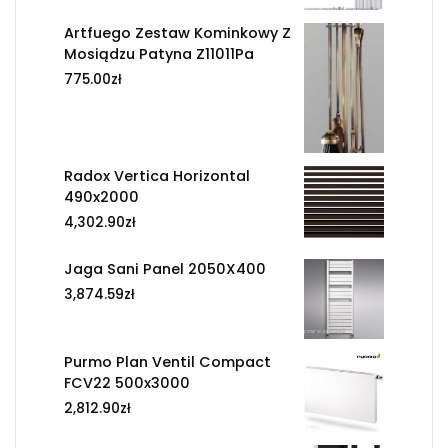
Artfuego Zestaw Kominkowy Z
Mosiądzu Patyna Z11011Pa
775.00
zł
Radox Vertica Horizontal
490x2000
4,302.90
zł
Jaga Sani Panel 2050X400
3,874.59
zł
Purmo Plan Ventil Compact
FCV22 500x3000
2,812.90
zł