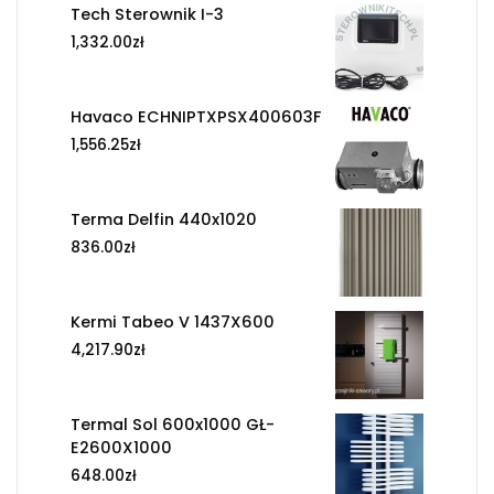
Tech Sterownik I-3
1,332.00
zł
Havaco ECHNIPTXPSX400603F
1,556.25
zł
Terma Delfin 440x1020
836.00
zł
Kermi Tabeo V 1437X600
4,217.90
zł
Termal Sol 600x1000 GŁ-
E2600X1000
648.00
zł