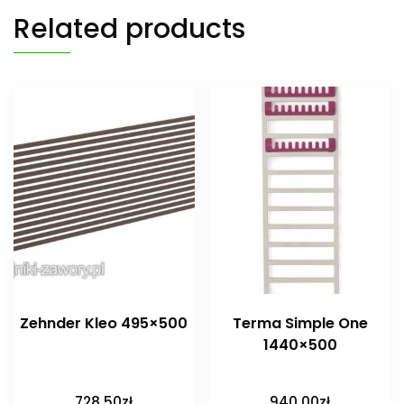
Related products
Zehnder Kleo 495×500
Terma Simple One
1440×500
728.50
zł
940.00
zł