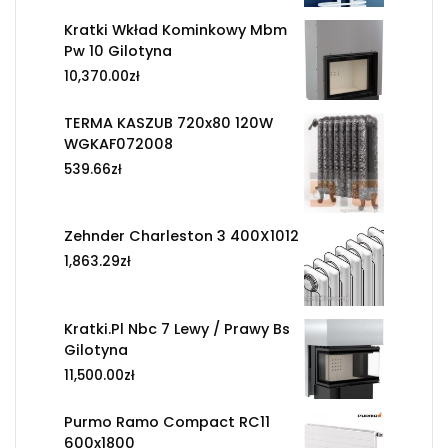
Kratki Wkład Kominkowy Mbm
Pw 10 Gilotyna
10,370.00
zł
TERMA KASZUB 720x80 120W
WGKAF072008
539.66
zł
Zehnder Charleston 3 400X1012
1,863.29
zł
Kratki.Pl Nbc 7 Lewy / Prawy Bs
Gilotyna
11,500.00
zł
Purmo Ramo Compact RC11
600x1800