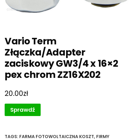
Vario Term
Złączka/Adapter
zaciskowy GW3/4 x 16×2
pex chrom ZZ16X202
20.00
zł
Sprawdź
TAGS:
FARMA FOTOWOLTAICZNA KOSZT
,
FIRMY