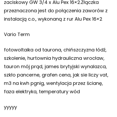
zaciskowy GW 3/4 x Alu Pex 16×2.Złączka
przeznaczona jest do połączenia zaworów z
instalacją c.o., wykonaną z rur Alu Pex 16×2
Vario Term
fotowoltaika od taurona, chińszczyzna łódź,
szkolenie, hurtownia hydrauliczna wrocław,
tauron mój prąd, james brytyjski wynalazca,
szkło pancerne, grafen cena, jak sie liczy vat,
m3 na kwh pgnig, wentylacja przez ścianę,
faza elektryka, temperatury wód
yyyyy