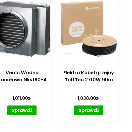
Vents Wodna
Elektra Kabel grzejny
Kanałowa Nkv160-4
TuffTec 2710W 90m
1,011.00
zł
1,038.00
zł
Sprawdź
Sprawdź