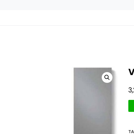
V
3
TA