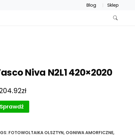
Blog
Sklep
asco Niva N2L1 420×2020
,204.92
zł
Sprawdź
GS:
FOTOWOLTAIKA OLSZTYN
,
OGNIWA AMORFICZNE
,