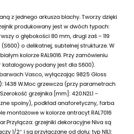
aną z jednego arkusza blachy. Tworzy dzięki
rzejnik produkowany jest w dwóch typach:
rwszy o głębokości 80 mm, drugi zaś – 119
S600) o delikatnej, subtelnej strukturze. W
 białym kolorze RAL9016. Przy zamówieniu
 katalogowy podany jest dla S600).
 barwach Vasco, wyłączając 9825 Gloss
): 1438 W.Moc grzewcza (przy parametrach
zerokość grzejnika [mm]: 420.N2L1 –
ne spoiny), podkład anaforetyczny, farba
le montażowe w kolorze antracyt RAL7016
ar.Przyłącza: grzejniki dekoracyjne Niva są
1/2″ i są przyłączane od dołu; typ N1L1: