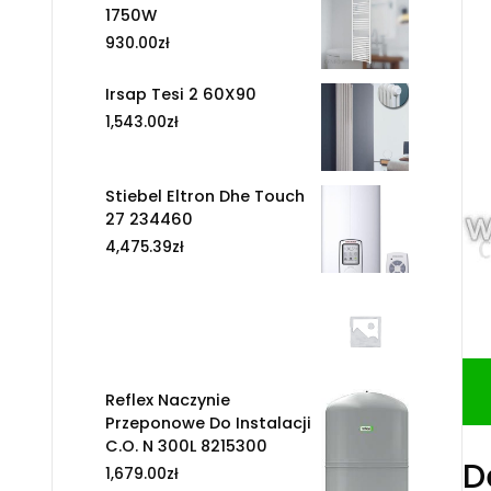
1750W
930.00
zł
Irsap Tesi 2 60X90
1,543.00
zł
Stiebel Eltron Dhe Touch
27 234460
4,475.39
zł
Reflex Naczynie
Przeponowe Do Instalacji
C.O. N 300L 8215300
D
1,679.00
zł