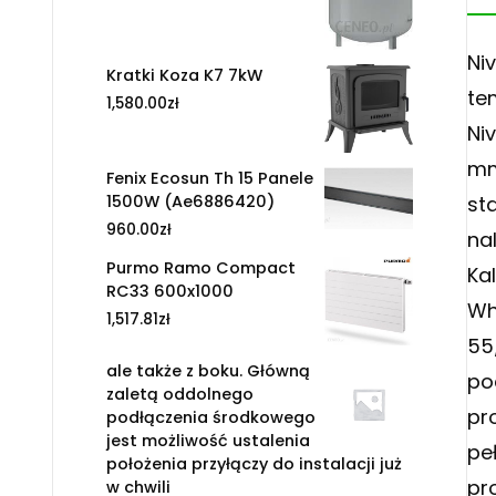
Ni
Kratki Koza K7 7kW
te
1,580.00
zł
Ni
mm
Fenix Ecosun Th 15 Panele
st
1500W (Ae6886420)
960.00
zł
na
Purmo Ramo Compact
Ka
RC33 600x1000
Wh
1,517.81
zł
55
ale także z boku. Główną
po
zaletą oddolnego
pr
podłączenia środkowego
jest możliwość ustalenia
pe
położenia przyłączy do instalacji już
pr
w chwili