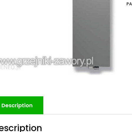
PA
Description
escription