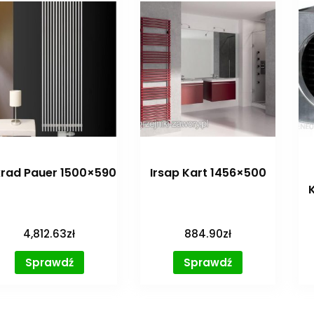
xrad Pauer 1500×590
Irsap Kart 1456×500
4,812.63
zł
884.90
zł
Sprawdź
Sprawdź