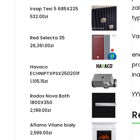
za
Irsap Tesi 5 685X225
ty
532.00
zł
Va
Red Selecta 35
26,361.00
zł
en
pr
Havaco
ECHNIPTXPSX250201F
in
1,105.15
zł
yy
Radox Nova Bath
1800X350
2,199.00
zł
R
Aflamo Vilano biały
2,599.00
zł