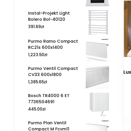
Instal-Projekt Light
Bolero Bol-40120
391.69
zł
Purmo Ramo Compact
RC21s 600x1400
1,223.50
zł
Purmo Ventil Compact
Lu
CV33 600x1800
1,385.65
zł
Bosch TR4000 6 ET
7736504691
445.00
zł
Purmo Plan Ventil
Compact M Fcvm11