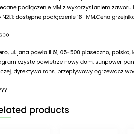
lecane podłączenie MM z wykorzystaniem zaworu k
p N2L1: dostępne podłączenie 18 i MM.Cena grzejn
sco
ero, ul. jana pawła ii 61, 05-500 piaseczno, polska,
ogram czyste powietrze nowy dom, sunpower panele,
aczej, dyrektywa rohs, przepływowy ogrzewacz wod
yyy
elated products