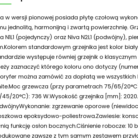
va w wersji pionowej posiada płytę czołową wykon
mu jednolitą, harmonijną i zwartą powierzchnię. G
va N1L1 (pojedynczy) oraz Niva N2L1 (podwójny), pie
.Kolorem standardowym grzejnika jest kolor biały (
andardzie występuje równiej grzejnik o klasycznym
leży zaznaczyć którego koloru ono dotyczy (numer
loryfer można zamówić za dopłatą we wszystkich
ite.Moc grzewcza (przy parametrach 75/65/20°C
/45/20°C): 736 W.Wysokość grzejnika [mm]: 2020.S
dwójnyWykonanie: zgrzewanie oporowe (niewidocz
oszkowa epoksydowo-poliestrowa.Zawiesie: konso
łnią funkcję osłon bocznych.Ciśnienie robocze: 10 b
odukowane zawsze z tym samym zestawem przyłączy 