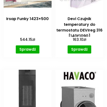
Irsap Funky 1423×500
Devi Czujnik
temperatury do
termostatu DEVIreg 316
[140F1090]
544.15
zł
163.10
zł
Sprawdź
Sprawdź