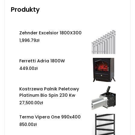
Produkty
Zehnder Excelsior 1800X300
1,996.79
zł
Ferretti Adria 1800W
449.00
zł
Kostrzewa Palnik Peletowy
Platinum Bio Spin 230 Kw
27,500.00
zł
Terma Vipera One 990x400
850.00
zł