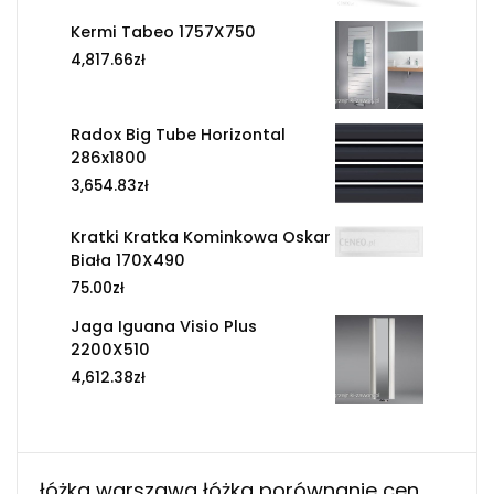
Kermi Tabeo 1757X750
4,817.66
zł
Radox Big Tube Horizontal
286x1800
3,654.83
zł
Kratki Kratka Kominkowa Oskar
Biała 170X490
75.00
zł
Jaga Iguana Visio Plus
2200X510
4,612.38
zł
łóżka warszawa łóżka porównanie cen