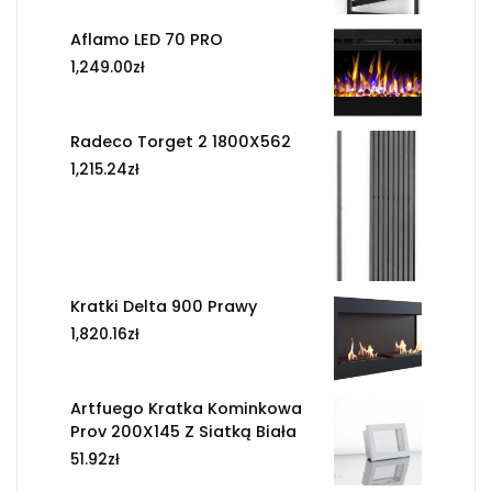
Aflamo LED 70 PRO
1,249.00
zł
Radeco Torget 2 1800X562
1,215.24
zł
Kratki Delta 900 Prawy
1,820.16
zł
Artfuego Kratka Kominkowa
Prov 200X145 Z Siatką Biała
51.92
zł