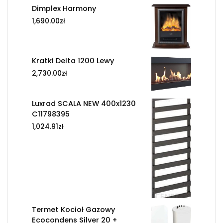
Dimplex Harmony
1,690.00
zł
Kratki Delta 1200 Lewy
2,730.00
zł
Luxrad SCALA NEW 400x1230
C11798395
1,024.91
zł
Termet Kocioł Gazowy
Ecocondens Silver 20 +