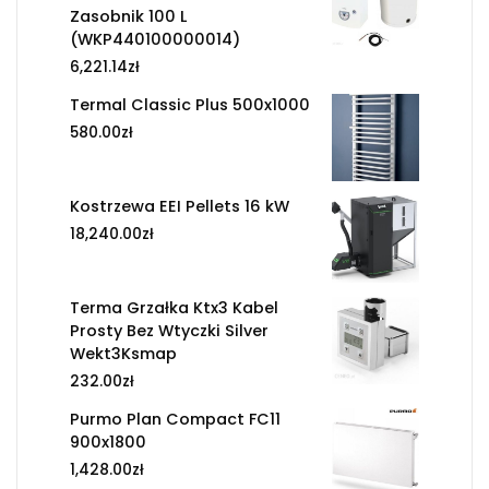
Zasobnik 100 L
(WKP440100000014)
6,221.14
zł
Termal Classic Plus 500x1000
580.00
zł
Kostrzewa EEI Pellets 16 kW
18,240.00
zł
Terma Grzałka Ktx3 Kabel
Prosty Bez Wtyczki Silver
Wekt3Ksmap
232.00
zł
Purmo Plan Compact FC11
900x1800
1,428.00
zł