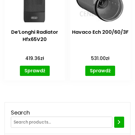
De’Longhi Radiator
Havaco Ech 200/60/3F
Hfx65V20
419.36
zł
531.00
zł
Sprawdź
Sprawdź
Search