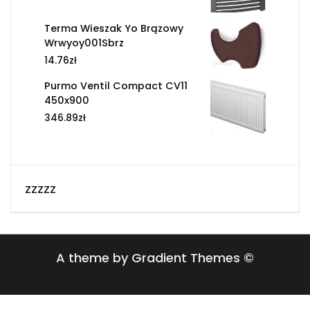
Terma Wieszak Yo Brązowy
Wrwyoy001Sbrz
14.76
zł
Purmo Ventil Compact CV11
450x900
346.89
zł
zzzzz
A theme by Gradient Themes ©