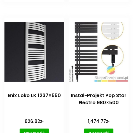
Enix Loko LK 1237×550
Instal-Projekt Pop Star
Electro 980×500
826.82
zł
1,474.77
zł