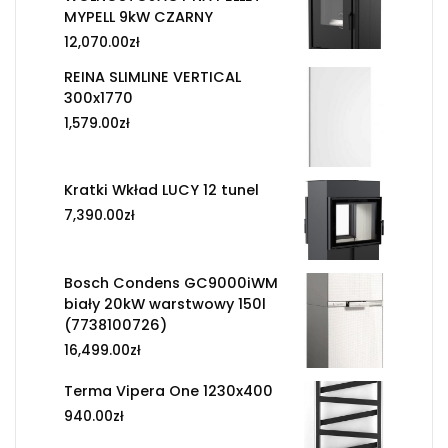
MYPELL 9kW CZARNY
12,070.00
zł
REINA SLIMLINE VERTICAL
300x1770
1,579.00
zł
Kratki Wkład LUCY 12 tunel
7,390.00
zł
Bosch Condens GC9000iWM
biały 20kW warstwowy 150l
(7738100726)
16,499.00
zł
Terma Vipera One 1230x400
940.00
zł