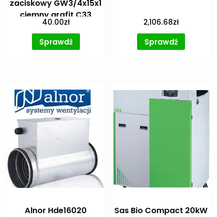
zaciskowy GW3/4x15x1
ciemny grafit C33
40.00
zł
2,106.68
zł
ZZM1515
Sprawdź
Sprawdź
Alnor Hde16020
Sas Bio Compact 20kW