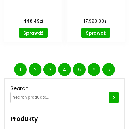
448.49
zł
17,990.00
zł
Sprawdź
Sprawdź
→
1
2
3
4
5
6
Search
Produkty