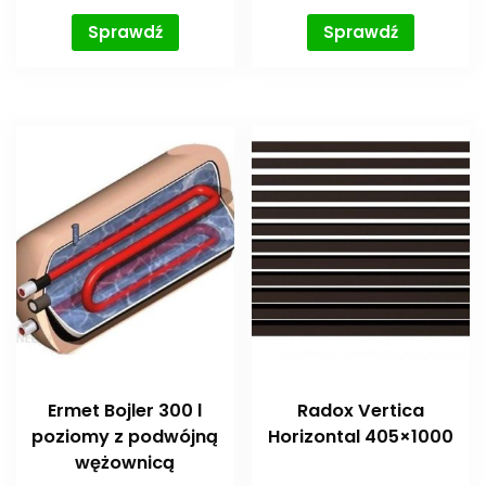
Sprawdź
Sprawdź
Ermet Bojler 300 l
Radox Vertica
poziomy z podwójną
Horizontal 405×1000
wężownicą