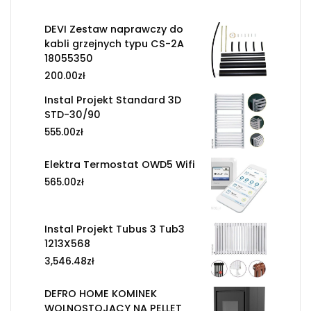
DEVI Zestaw naprawczy do
kabli grzejnych typu CS-2A
18055350
200.00
zł
Instal Projekt Standard 3D
STD-30/90
555.00
zł
Elektra Termostat OWD5 Wifi
565.00
zł
Instal Projekt Tubus 3 Tub3
1213X568
3,546.48
zł
DEFRO HOME KOMINEK
WOLNOSTOJACY NA PELLET