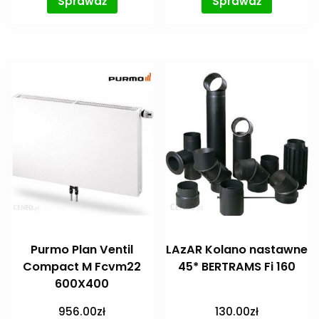
Sprawdź
Sprawdź
Purmo Plan Ventil
LAzAR Kolano nastawne
Compact M Fcvm22
45* BERTRAMS Fi 160
600X400
956.00
zł
130.00
zł