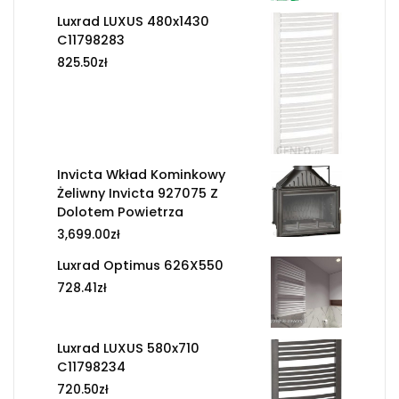
Luxrad LUXUS 480x1430
C11798283
825.50
zł
Invicta Wkład Kominkowy
Żeliwny Invicta 927075 Z
Dolotem Powietrza
3,699.00
zł
Luxrad Optimus 626X550
728.41
zł
Luxrad LUXUS 580x710
C11798234
720.50
zł