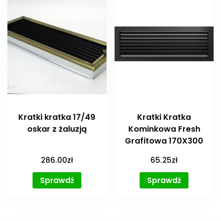
Kratki kratka 17/49
Kratki Kratka
oskar z żaluzją
Kominkowa Fresh
Grafitowa 170X300
286.00
zł
65.25
zł
Sprawdź
Sprawdź