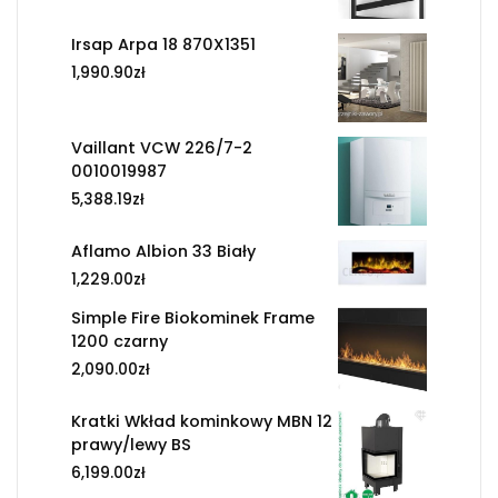
Irsap Arpa 18 870X1351
1,990.90
zł
Vaillant VCW 226/7-2
0010019987
5,388.19
zł
Aflamo Albion 33 Biały
1,229.00
zł
Simple Fire Biokominek Frame
1200 czarny
2,090.00
zł
Kratki Wkład kominkowy MBN 12
prawy/lewy BS
6,199.00
zł