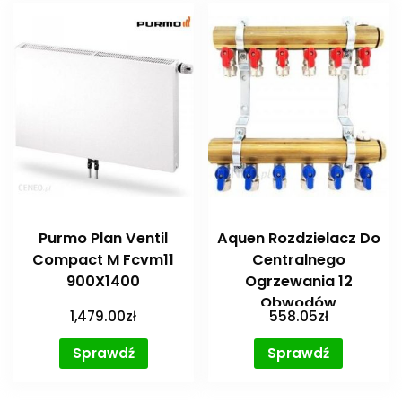
Purmo Plan Ventil
Aquen Rozdzielacz Do
Compact M Fcvm11
Centralnego
900X1400
Ogrzewania 12
Obwodów
1,479.00
zł
558.05
zł
(Aqco012Zawmin)
Sprawdź
Sprawdź