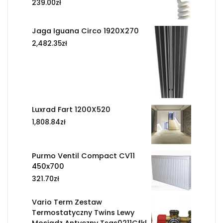
239.00
zł
Jaga Iguana Circo 1920X270
2,482.35
zł
Luxrad Fart 1200X520
1,808.84
zł
Purmo Ventil Compact CV11
450x700
321.70
zł
Vario Term Zestaw
Termostatyczny Twins Lewy
Mosiądz Antyczny Tsgs0211Cfkl