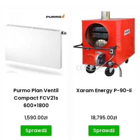
Purmo Plan Ventil
Xaram Energy P-90-Ii
Compact FCV21s
600×1800
1,590.00
zł
18,795.00
zł
Sprawdź
Sprawdź