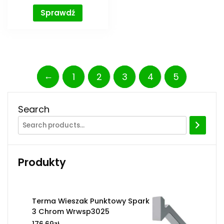
Sprawdź
←
1
2
3
4
5
Search
Produkty
Terma Wieszak Punktowy Spark
3 Chrom Wrwsp3025