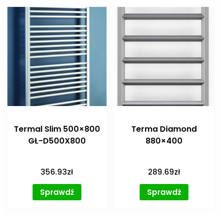
Termal Slim 500×800
Terma Diamond
GŁ-D500X800
880×400
356.93
zł
289.69
zł
Sprawdź
Sprawdź