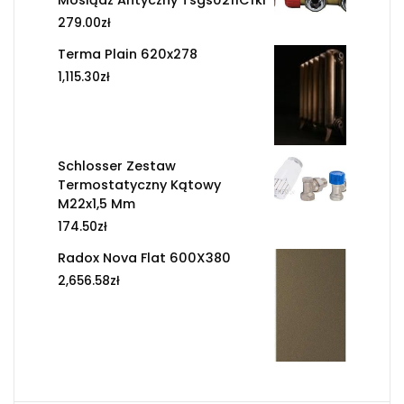
279.00
zł
Terma Plain 620x278
1,115.30
zł
Schlosser Zestaw
Termostatyczny Kątowy
M22x1,5 Mm
174.50
zł
Radox Nova Flat 600X380
2,656.58
zł