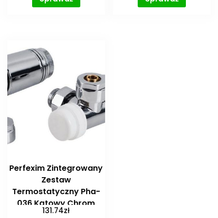
Perfexim Zintegrowany
Zestaw
Termostatyczny Pha-
036 Kątowy Chrom
131.74
zł
(20-036-0000-000)