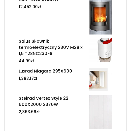
12,452.00
zł
Salus Siłownik
termoelektryczny 230V M28 x
1,5 T28NC230-8
44.99
zł
Luxrad Niagara 295X600
1,383.17
zł
Stelrad Vertex Style 22
600X2000 2376W
2,363.68
zł