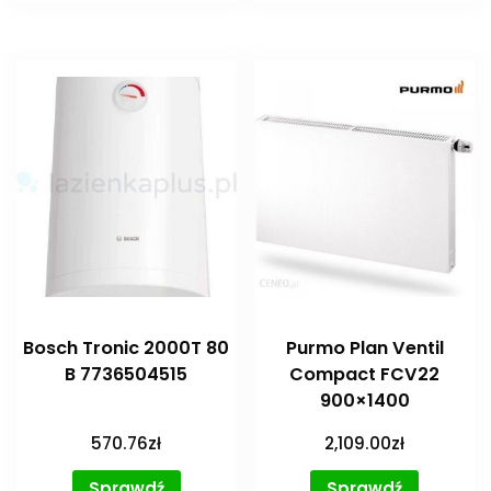
Bosch Tronic 2000T 80
Purmo Plan Ventil
B 7736504515
Compact FCV22
900×1400
570.76
zł
2,109.00
zł
Sprawdź
Sprawdź