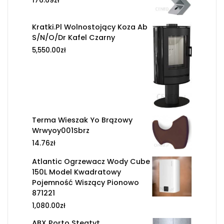
176.69
zł
Kratki.Pl Wolnostojący Koza Ab
S/N/O/Dr Kafel Czarny
5,550.00
zł
Terma Wieszak Yo Brązowy
Wrwyoy001Sbrz
14.76
zł
Atlantic Ogrzewacz Wody Cube
150L Model Kwadratowy
Pojemność Wiszący Pionowo
871221
1,080.00
zł
ABX Porto Steatyt