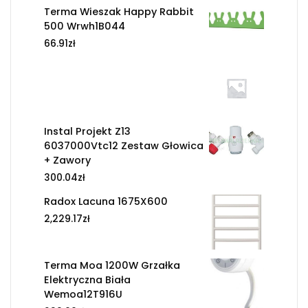
Terma Wieszak Happy Rabbit
500 Wrwh1B044
66.91
zł
Instal Projekt Z13
6037000Vtc12 Zestaw Głowica
+ Zawory
300.04
zł
Radox Lacuna 1675X600
2,229.17
zł
Terma Moa 1200W Grzałka
Elektryczna Biała
Wemoa12T916U