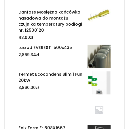
Danfoss Mosiężna końcówka
nasadowa do montażu
czujnika temperatury podłogi
nr. 12500120
43.00
zł
Luxrad EVEREST 1500x435
2,869.34
zł
Termet Ecocondens Slim 1 Fun
20kW
3,860.00
zł
Enix Form Fr 608X1667