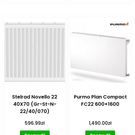
Stelrad Novello 22
Purmo Plan Compact
40X70 (Gr-St-N-
FC22 600×1600
22/40/070)
596.99
zł
1,490.00
zł