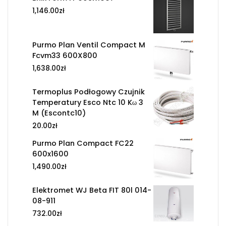
1,146.00
zł
Purmo Plan Ventil Compact M
Fcvm33 600X800
1,638.00
zł
Termoplus Podłogowy Czujnik
Temperatury Esco Ntc 10 Kω 3
M (Escontc10)
20.00
zł
Purmo Plan Compact FC22
600x1600
1,490.00
zł
Elektromet WJ Beta FIT 80l 014-
08-911
732.00
zł