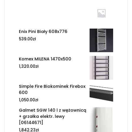
Enix Pini Biały 608x776
539.00
zł
Komex MILENA 1470x500
1,320.00
zł
Simple Fire Biokominek Firebox
600
1,050.00
zł
Galmet SGW 140 l z wężownicą
+ grzałka elektr. lewy
[06144671]
1,842.23
zł