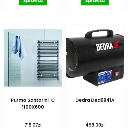
Sprawdź
Sprawdź
Purmo Santorini-C
Dedra Ded9941A
1100X600
718.07
zł
458.00
zł