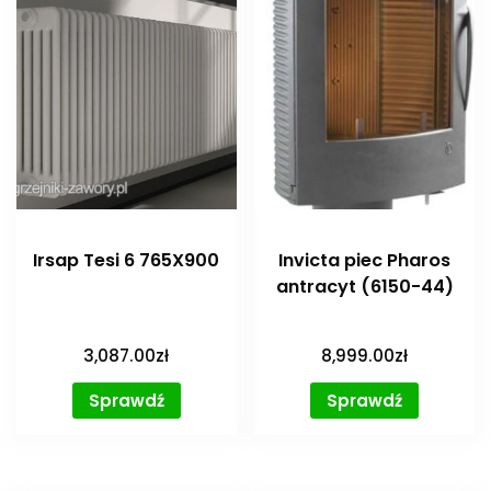
Irsap Tesi 6 765X900
Invicta piec Pharos
antracyt (6150-44)
3,087.00
zł
8,999.00
zł
Sprawdź
Sprawdź