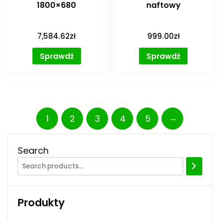
1800×680
naftowy
7,584.62
zł
999.00
zł
Sprawdź
Sprawdź
→
1
2
3
4
5
Search
Produkty