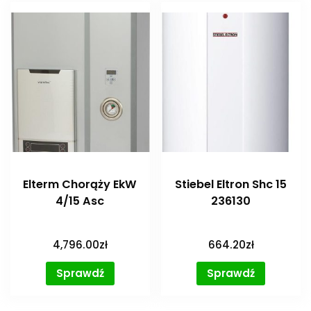
Elterm Chorąży EkW
Stiebel Eltron Shc 15
4/15 Asc
236130
4,796.00
zł
664.20
zł
Sprawdź
Sprawdź