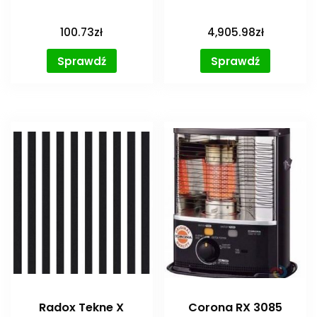
100.73
zł
4,905.98
zł
Sprawdź
Sprawdź
Radox Tekne X
Corona RX 3085