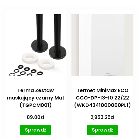
Terma Zestaw
Termet MiniMax ECO
maskujący czarny Mat
GCO-DP-13-10 22/22
(TGPCM001)
(WKD4341000000PL1)
89.00
zł
2,953.25
zł
Sprawdź
Sprawdź