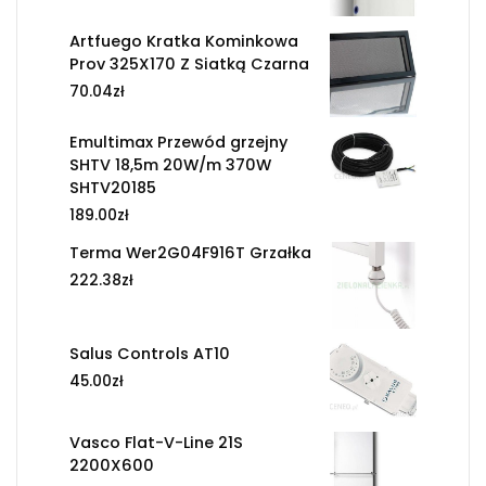
Artfuego Kratka Kominkowa
Prov 325X170 Z Siatką Czarna
70.04
zł
Emultimax Przewód grzejny
SHTV 18,5m 20W/m 370W
SHTV20185
189.00
zł
Terma Wer2G04F916T Grzałka
222.38
zł
Salus Controls AT10
45.00
zł
Vasco Flat-V-Line 21S
2200X600