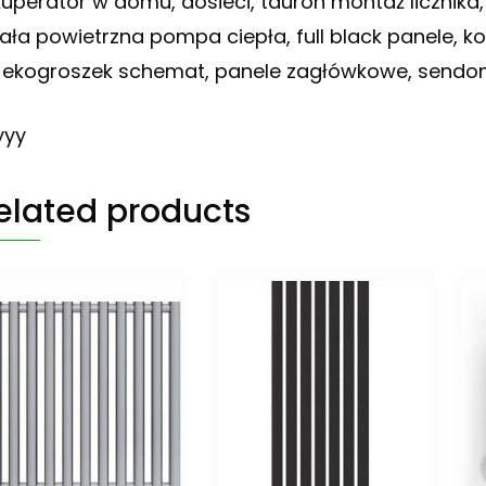
kuperator w domu, dosieci, tauron montaż licznika,
iała powietrzna pompa ciepła, full black panele, ko
 ekogroszek schemat, panele zagłówkowe, sendo
yyy
elated products