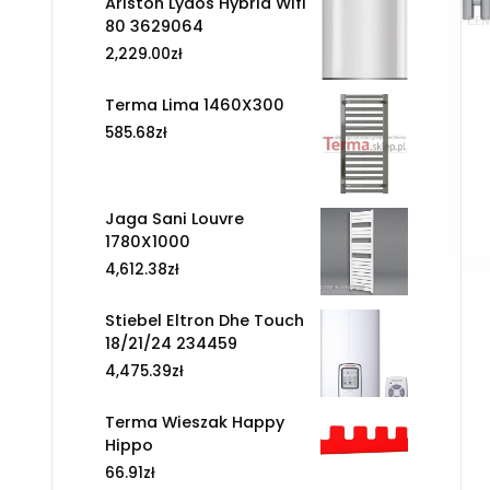
Ariston Lydos Hybrid Wifi
80 3629064
2,229.00
zł
Terma Lima 1460X300
585.68
zł
Jaga Sani Louvre
1780X1000
4,612.38
zł
Stiebel Eltron Dhe Touch
18/21/24 234459
4,475.39
zł
Terma Wieszak Happy
Hippo
66.91
zł