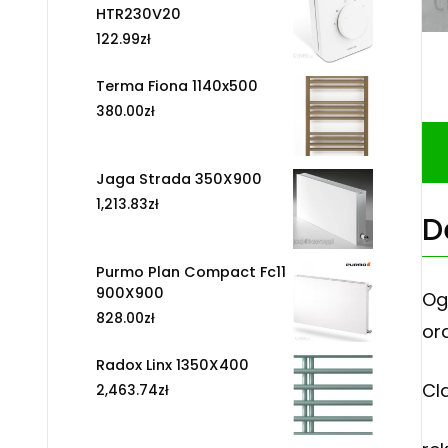
HTR230V20
122.99
zł
Terma Fiona 1140x500
380.00
zł
Jaga Strada 350X900
1,213.83
zł
D
Purmo Plan Compact Fc11
900X900
Og
828.00
zł
or
Radox Linx 1350X400
Cl
2,463.74
zł