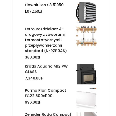
Flowair Leo S3 51950
1,072.50
zł
Ferro Rozdzielacz 4-
drogowy z zaworami
termostatycznymi i
przepływomierzami
standard (N-RZP04S)
380.00
zł
Kratki Aquario M12 PW
GLASS
7,340.00
zł
Purmo Plan Compact
FC22 500x1100
996.00
zł
Zehnder Roda Compact