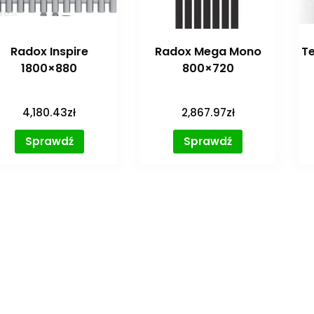
Radox Inspire
Radox Mega Mono
Te
1800×880
800×720
4,180.43
zł
2,867.97
zł
Sprawdź
Sprawdź