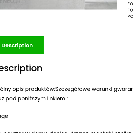
F
FO
P
Description
escription
ólny opis produktów:Szczegółowe warunki gwaran
az pod poniższym linkiem :
age