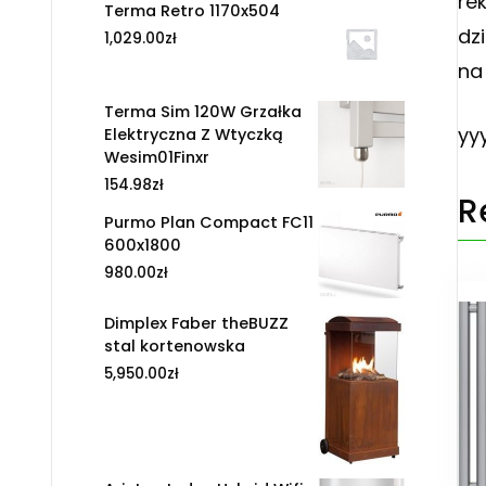
re
Terma Retro 1170x504
dz
1,029.00
zł
na
Terma Sim 120W Grzałka
yy
Elektryczna Z Wtyczką
Wesim01Finxr
154.98
zł
R
Purmo Plan Compact FC11
600x1800
980.00
zł
Dimplex Faber theBUZZ
stal kortenowska
5,950.00
zł