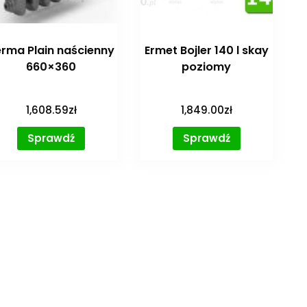
rma Plain naścienny
Ermet Bojler 140 l skay
660×360
poziomy
1,608.59
zł
1,849.00
zł
Sprawdź
Sprawdź