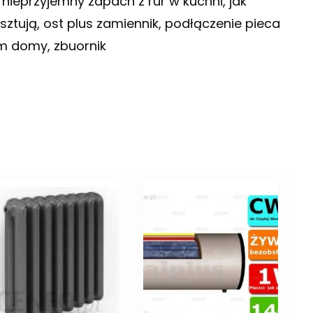
 nieprzyjemny zapach z rur w kuchni, jak
sztują, ost plus zamiennik, podłączenie pieca
m domy, zbuornik