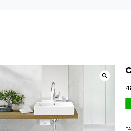
C
4
TA