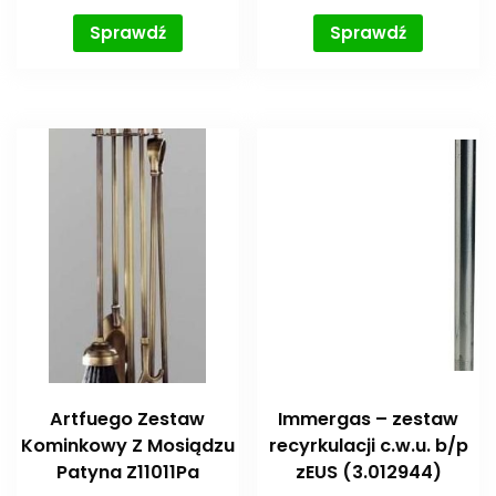
Sprawdź
Sprawdź
Artfuego Zestaw
Immergas – zestaw
Kominkowy Z Mosiądzu
recyrkulacji c.w.u. b/p
Patyna Z11011Pa
zEUS (3.012944)