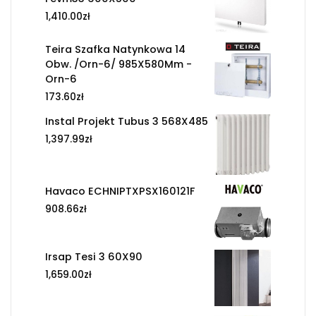
1,410.00
zł
Teira Szafka Natynkowa 14
Obw. /Orn-6/ 985X580Mm -
Orn-6
173.60
zł
Instal Projekt Tubus 3 568X485
1,397.99
zł
Havaco ECHNIPTXPSX160121F
908.66
zł
Irsap Tesi 3 60X90
1,659.00
zł