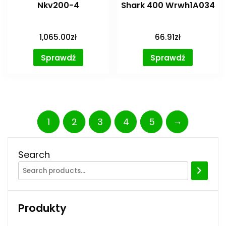
Nkv200-4
Shark 400 Wrwh1A034
1,065.00
zł
66.91
zł
Sprawdź
Sprawdź
→
1
2
3
4
5
Search
Produkty