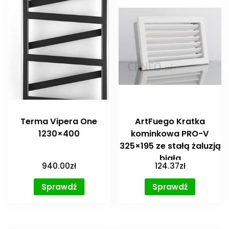
Terma Vipera One
ArtFuego Kratka
1230×400
kominkowa PRO-V
325×195 ze stałą żaluzją
biała
940.00
zł
124.37
zł
Sprawdź
Sprawdź