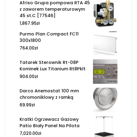
Afriso Grupa pompowa RTA 45
z zaworem temperaturowym
45 st.C [77546]
1,867.95
zł
Purmo Plan Compact FC11
300x1800
764.00
zł
Tatarek Sterownik Rt-08P
Kominek Lux Titanium Rt8Pklt
904.00
zł
Darco Anemostat 100 mm
chromoniklowy z ramką
69.99
zł
Kratki Ogrzewacz Gazowy
Patio Biały Panel Na Pilota
7,020.00
zł