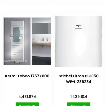
Kermi Tabeo 1757X600
Stiebel Eltron PSH150
WE-L 236234
4,431.87
zł
1,439.10
zł