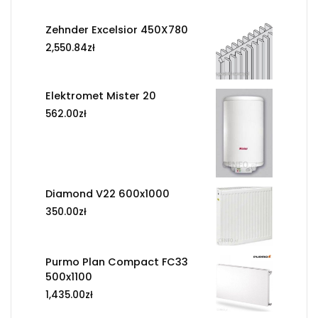
Zehnder Excelsior 450X780
2,550.84
zł
Elektromet Mister 20
562.00
zł
Diamond V22 600x1000
350.00
zł
Purmo Plan Compact FC33
500x1100
1,435.00
zł