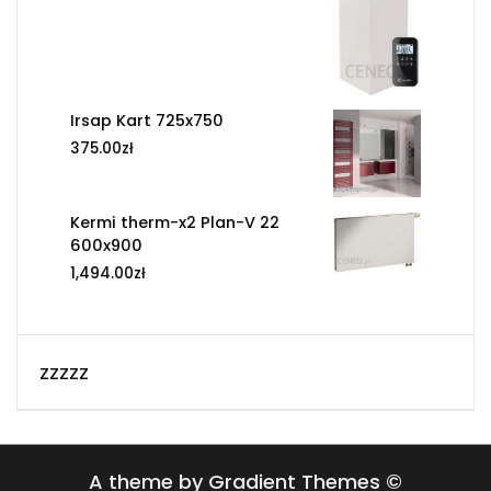
Irsap Kart 725x750
375.00
zł
Kermi therm-x2 Plan-V 22
600x900
1,494.00
zł
zzzzz
A theme by Gradient Themes ©