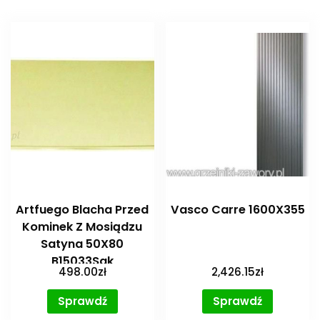
Artfuego Blacha Przed
Vasco Carre 1600X355
Kominek Z Mosiądzu
Satyna 50X80
B15033Sak
498.00
zł
2,426.15
zł
Sprawdź
Sprawdź