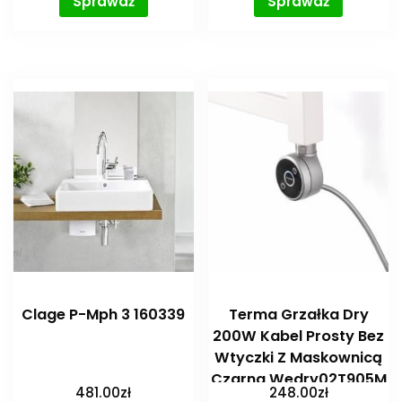
Sprawdź
Sprawdź
Clage P-Mph 3 160339
Terma Grzałka Dry
200W Kabel Prosty Bez
Wtyczki Z Maskownicą
Czarna Wedry02T905M
481.00
zł
248.00
zł