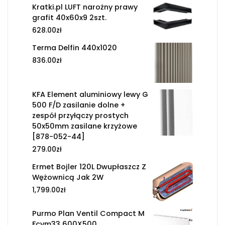
Kratki.pl LUFT narożny prawy
grafit 40x60x9 2szt.
628.00
zł
Terma Delfin 440x1020
836.00
zł
KFA Element aluminiowy lewy G
500 F/D zasilanie dolne +
zespół przyłączy prostych
50x50mm zasilane krzyżowe
[878-052-44]
279.00
zł
Ermet Bojler 120L Dwupłaszcz Z
Wężownicą Jak 2W
1,799.00
zł
Purmo Plan Ventil Compact M
Fcvm33 600X500