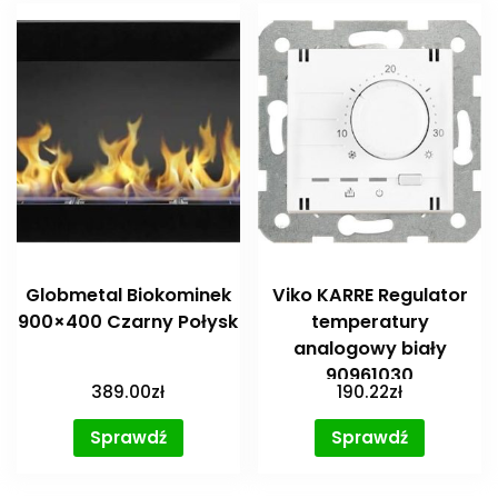
Globmetal Biokominek
Viko KARRE Regulator
900×400 Czarny Połysk
temperatury
analogowy biały
90961030
389.00
zł
190.22
zł
Sprawdź
Sprawdź