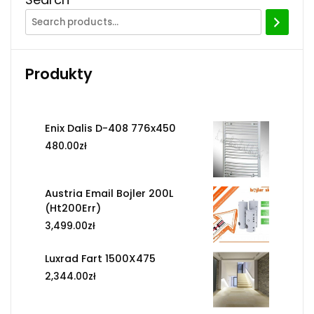
Produkty
Enix Dalis D-408 776x450
480.00
zł
Austria Email Bojler 200L
(Ht200Err)
3,499.00
zł
Luxrad Fart 1500X475
2,344.00
zł