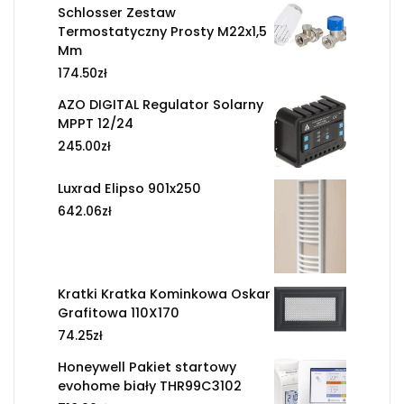
Schlosser Zestaw
Termostatyczny Prosty M22x1,5
Mm
174.50
zł
AZO DIGITAL Regulator Solarny
MPPT 12/24
245.00
zł
Luxrad Elipso 901x250
642.06
zł
Kratki Kratka Kominkowa Oskar
Grafitowa 110X170
74.25
zł
Honeywell Pakiet startowy
evohome biały THR99C3102