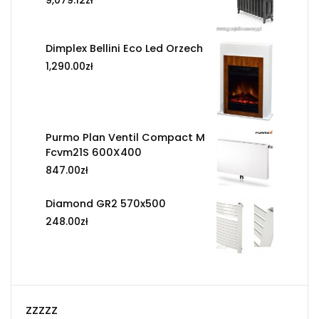
9,079.12
zł
Dimplex Bellini Eco Led Orzech
1,290.00
zł
Purmo Plan Ventil Compact M
Fcvm21S 600X400
847.00
zł
Diamond GR2 570x500
248.00
zł
zzzzz