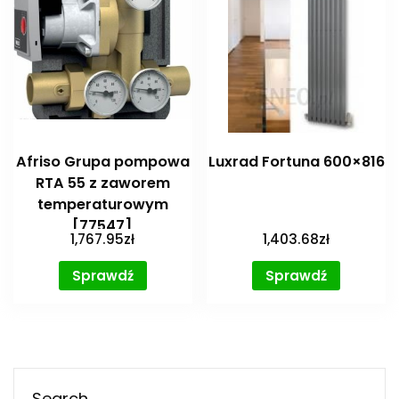
Afriso Grupa pompowa
Luxrad Fortuna 600×816
RTA 55 z zaworem
temperaturowym
[77547]
1,767.95
zł
1,403.68
zł
Sprawdź
Sprawdź
Search