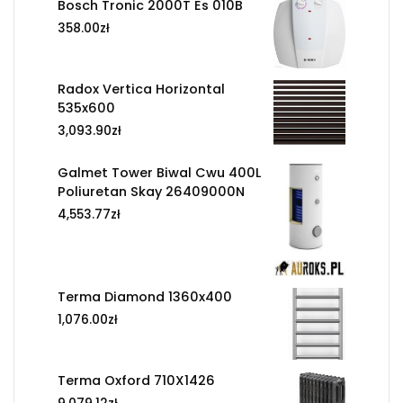
Bosch Tronic 2000T Es 010B
358.00
zł
Radox Vertica Horizontal
535x600
3,093.90
zł
Galmet Tower Biwal Cwu 400L
Poliuretan Skay 26409000N
4,553.77
zł
Terma Diamond 1360x400
1,076.00
zł
Terma Oxford 710X1426