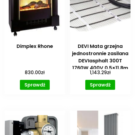
Dimplex Rhone
DEVI Mata grzejna
jednostronnie zasilana
DEVIasphalt 300T
1760W 400V 0.5×11.8m
830.00
zł
1,143.29
zł
[83900164]
Sprawdź
Sprawdź