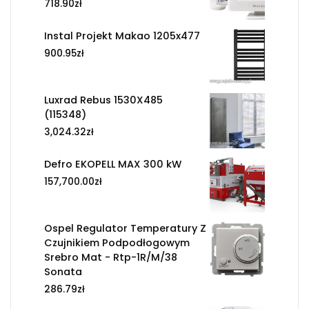
718.90
zł
Instal Projekt Makao 1205x477
900.95
zł
Luxrad Rebus 1530X485
(115348)
3,024.32
zł
Defro EKOPELL MAX 300 kW
157,700.00
zł
Ospel Regulator Temperatury Z
Czujnikiem Podpodłogowym
Srebro Mat - Rtp-1R/M/38
Sonata
286.79
zł