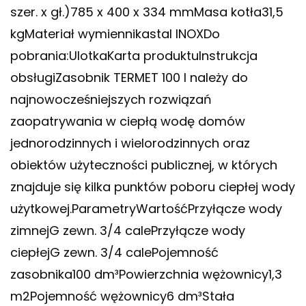
szer. x gł.)785 x 400 x 334 mmMasa kotła31,5
kgMateriał wymiennikastal INOXDo
pobrania:UlotkaKarta produktuInstrukcja
obsługiZasobnik TERMET 100 l należy do
najnowocześniejszych rozwiązań
zaopatrywania w ciepłą wodę domów
jednorodzinnych i wielorodzinnych oraz
obiektów użyteczności publicznej, w których
znajduje się kilka punktów poboru ciepłej wody
użytkowej.ParametryWartośćPrzyłącze wody
zimnejG zewn. 3/4 calePrzyłącze wody
ciepłejG zewn. 3/4 calePojemność
zasobnika100 dm³Powierzchnia wężownicy1,3
m2Pojemność wężownicy6 dm³Stała