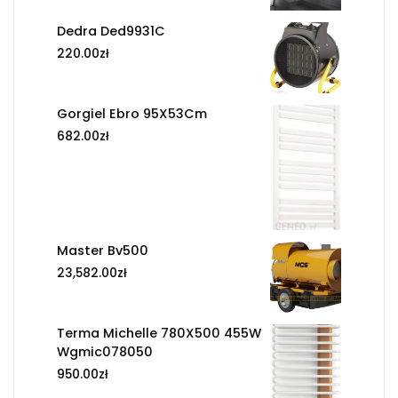
Dedra Ded9931C
220.00
zł
Gorgiel Ebro 95X53Cm
682.00
zł
Master Bv500
23,582.00
zł
Terma Michelle 780X500 455W
Wgmic078050
950.00
zł