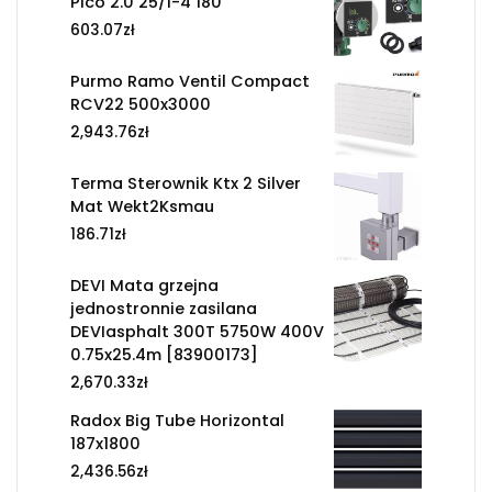
Pico 2.0 25/1-4 180
603.07
zł
Purmo Ramo Ventil Compact
RCV22 500x3000
2,943.76
zł
Terma Sterownik Ktx 2 Silver
Mat Wekt2Ksmau
186.71
zł
DEVI Mata grzejna
jednostronnie zasilana
DEVIasphalt 300T 5750W 400V
0.75x25.4m [83900173]
2,670.33
zł
Radox Big Tube Horizontal
187x1800
2,436.56
zł