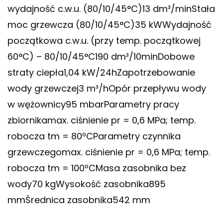
wydajność c.w.u. (80/10/45°C)13 dm³/minStała
moc grzewcza (80/10/45°C)35 kWWydajność
początkowa c.w.u. (przy temp. początkowej
60°C) – 80/10/45°C190 dm³/10minDobowe
straty ciepła1,04 kW/24hZapotrzebowanie
wody grzewczej3 m³/hOpór przepływu wody
w wężownicy95 mbarParametry pracy
zbiornikamax. ciśnienie pr = 0,6 MPa; temp.
robocza tm = 80ºCParametry czynnika
grzewczegomax. ciśnienie pr = 0,6 MPa; temp.
robocza tm = 100ºCMasa zasobnika bez
wody70 kgWysokość zasobnika895
mmŚrednica zasobnika542 mm