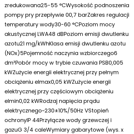
zredukowana25-55 °CWysokość podnoszenia
pompy pry przepływie 00,7 barZakres regulacji
temperatury wody30-60 °CPoziom mocy
akustycznej LWA48 dBPoziom emisji dwutlenku
azotu21 mg/kWhKlasa emisji dwutlenku azotu
(NOx)5Pojemność naczynia wzbiorczego6
dm³Pobór mocy w trybie czuwania PSB0,005
kWZużycie energii elektrycznej przy pełnym
obciążeniu elmax0,05 kWZużycie energii
elektrycznej przy częściowym obciążeniu
elmin0,02 kWRodzaj napięcia prądu
elektrycznego~230±10%/50Hz VStopień
ochronyIP 44Przyłącze wody grzewczej i
gazuG 3/4 caleWymiary gabarytowe (wys. x