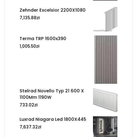
Zehnder Excelsior 2200X1080
7,135.88
zł
Terma TRP 1600x390
1,005.50
zł
Stelrad Novello Typ 21 600 X
1100Mm 1190W
733.02
zł
Luxrad Niagara Led 1800X445
7,637.32
zł