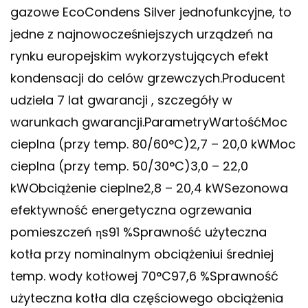
gazowe EcoCondens Silver jednofunkcyjne, to
jedne z najnowocześniejszych urządzeń na
rynku europejskim wykorzystujących efekt
kondensacji do celów grzewczych.Producent
udziela 7 lat gwarancji , szczegóły w
warunkach gwarancji.ParametryWartośćMoc
cieplna (przy temp. 80/60°C)2,7 – 20,0 kWMoc
cieplna (przy temp. 50/30°C)3,0 – 22,0
kWObciążenie cieplne2,8 – 20,4 kWSezonowa
efektywność energetyczna ogrzewania
pomieszczeń ηs91 %Sprawność użyteczna
kotła przy nominalnym obciążeniui średniej
temp. wody kotłowej 70°C97,6 %Sprawność
użyteczna kotła dla częściowego obciążenia