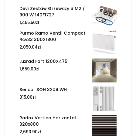
Devi Zestaw Grzewczy 6 M2 /
900 W 140F1727
1,455.50
zł
Purmo Ramo Ventil Compact
Rcv33 300X1800
2,050.04
zł
Luxrad Fart 1200X475
1,659.00
zł
Sencor SOH 3209 WH
315.00
zł
Radox Vertica Horizontal
320x800
2,690.90
zł