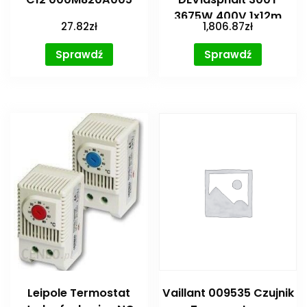
3675W 400V 1x12m
27.82
zł
1,806.87
zł
[83900176]
Sprawdź
Sprawdź
Leipole Termostat
Vaillant 009535 Czujnik