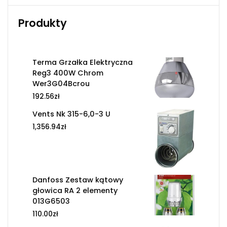
Produkty
Terma Grzałka Elektryczna
Reg3 400W Chrom
Wer3G04Bcrou
192.56
zł
Vents Nk 315-6,0-3 U
1,356.94
zł
Danfoss Zestaw kątowy
głowica RA 2 elementy
013G6503
110.00
zł