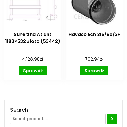
Sunerzha Atlant
Havaco Ech 315/90/3F
1188×532 Złoto (53442)
4,128.90
zł
702.94
zł
Sprawdź
Sprawdź
Search