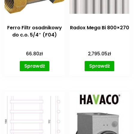
Ferro Filtr osadnikowy
Radox Mega Bi 800×270
do c.o. 5/4″ (F04)
66.80
zł
2,795.05
zł
Sprawdź
Sprawdź