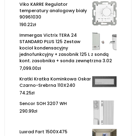
Viko KARRE Regulator
temperatury analogowy biały
90961030
190.22
zł
Immergas Victrix TERA 24
STANDARD PLUS 125 Zestaw
kocioł kondensacyjny
jednofunkcyjny + zasobnik 125 L z sondą
kont. zasobnika + sonda zewnętrzna 3.02
7,099.00
zł
Kratki Kratka Kominkowa Oskar
Czarno-Srebrna 110X240
74.25
zł
Sencor SOH 3207 WH
290.99
zł
Luxrad Fart 1500X475