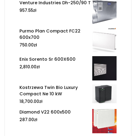
Venture Industries Dh-250/90 T
957.55
zł
Purmo Plan Compact FC22
600x700
750.00
zł
Enix Sorento Sr 600X600
2,810.00
zł
Kostrzewa Twin Bio Luxury
Compact Ne 10 kW
18,700.00
zł
Diamond V22 600x500
287.00
zł