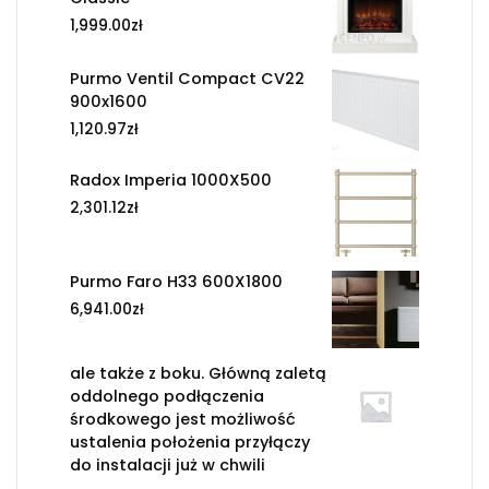
1,999.00
zł
Purmo Ventil Compact CV22
900x1600
1,120.97
zł
Radox Imperia 1000X500
2,301.12
zł
Purmo Faro H33 600X1800
6,941.00
zł
ale także z boku. Główną zaletą
oddolnego podłączenia
środkowego jest możliwość
ustalenia położenia przyłączy
do instalacji już w chwili