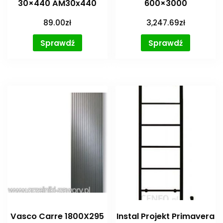
30×440 AM30x440
600×3000
89.00
zł
3,247.69
zł
Sprawdź
Sprawdź
Vasco Carre 1800X295
Instal Projekt Primavera