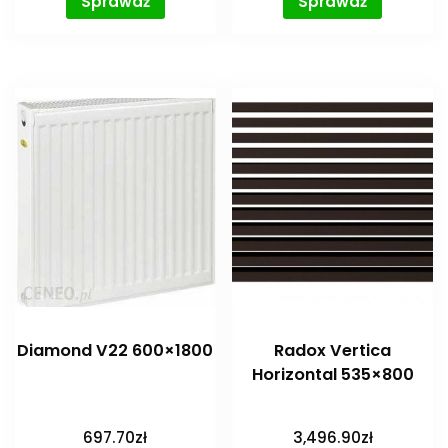
Sprawdź
Sprawdź
Diamond V22 600×1800
Radox Vertica
Horizontal 535×800
697.70
zł
3,496.90
zł