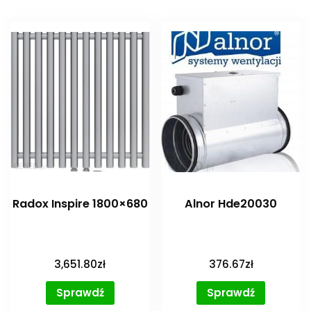
Radox Inspire 1800×680
Alnor Hde20030
3,651.80
zł
376.67
zł
Sprawdź
Sprawdź