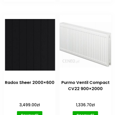
Radox Sheer 2000×600
Purmo Ventil Compact
CV22 900×2000
3,499.00
zł
1,336.70
zł