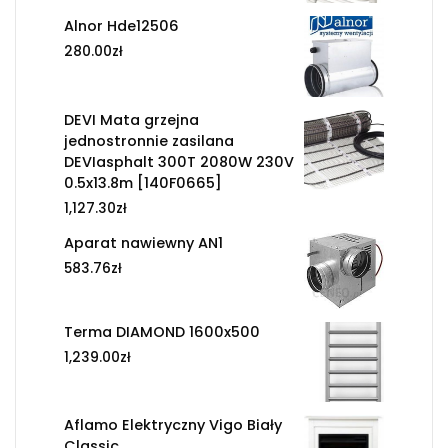
Alnor Hde12506
280.00
zł
DEVI Mata grzejna
jednostronnie zasilana
DEVIasphalt 300T 2080W 230V
0.5x13.8m [140F0665]
1,127.30
zł
Aparat nawiewny AN1
583.76
zł
Terma DIAMOND 1600x500
1,239.00
zł
Aflamo Elektryczny Vigo Biały
Classic