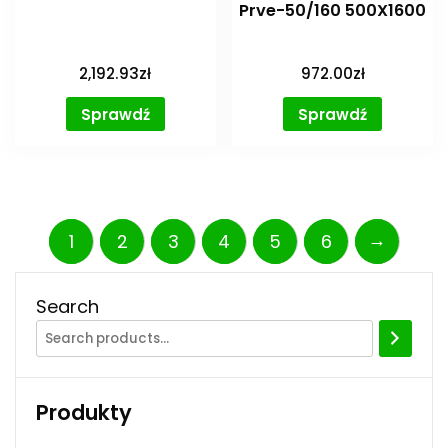
Prve-50/160 500X1600
2,192.93
zł
972.00
zł
Sprawdź
Sprawdź
→
1
2
3
4
5
6
Search
Produkty