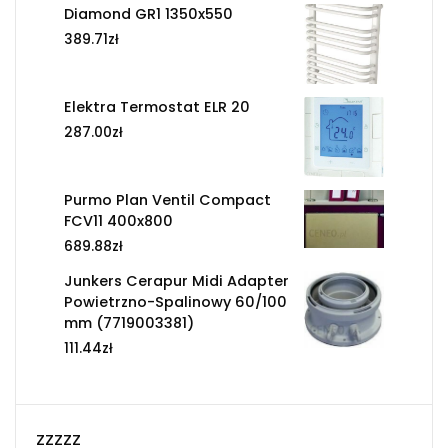
Diamond GR1 1350x550
389.71
zł
Elektra Termostat ELR 20
287.00
zł
Purmo Plan Ventil Compact
FCV11 400x800
689.88
zł
Junkers Cerapur Midi Adapter
Powietrzno-Spalinowy 60/100
mm (7719003381)
111.44
zł
zzzzz