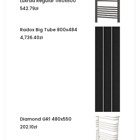
Luxrad Regular 1160x500
542.79
zł
Radox Big Tube 800x484
4,736.40
zł
Diamond GR1 480x550
202.10
zł