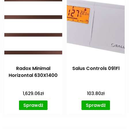
Radox Minimal
Salus Controls 091Fl
Horizontal 630X1400
1,629.06
zł
103.80
zł
Sprawdź
Sprawdź