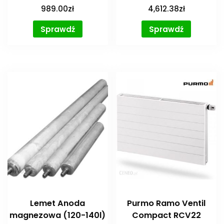
989.00
zł
4,612.38
zł
Sprawdź
Sprawdź
Lemet Anoda
Purmo Ramo Ventil
magnezowa (120-140l)
Compact RCV22