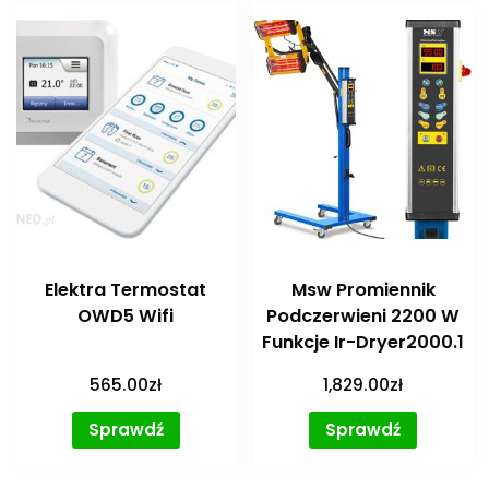
Elektra Termostat
Msw Promiennik
OWD5 Wifi
Podczerwieni 2200 W
Funkcje Ir-Dryer2000.1
565.00
zł
1,829.00
zł
Sprawdź
Sprawdź